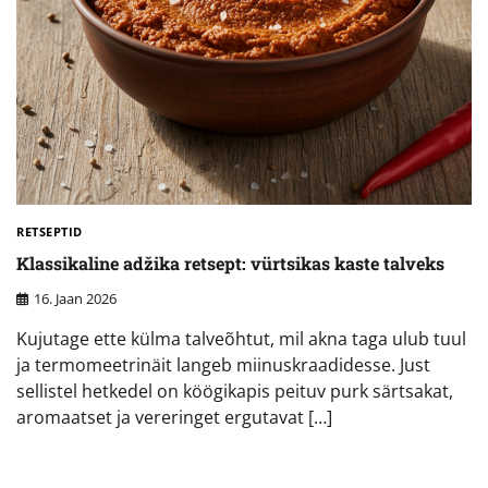
RETSEPTID
Klassikaline adžika retsept: vürtsikas kaste talveks
16. Jaan 2026
Kujutage ette külma talveõhtut, mil akna taga ulub tuul
ja termomeetrinäit langeb miinuskraadidesse. Just
sellistel hetkedel on köögikapis peituv purk särtsakat,
aromaatset ja vereringet ergutavat […]