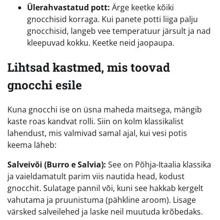
Ülerahvastatud pott:
Ärge keetke kõiki
gnocchisid korraga. Kui panete potti liiga palju
gnocchisid, langeb vee temperatuur järsult ja nad
kleepuvad kokku. Keetke neid jaopaupa.
Lihtsad kastmed, mis toovad
gnocchi esile
Kuna gnocchi ise on üsna maheda maitsega, mängib
kaste roas kandvat rolli. Siin on kolm klassikalist
lahendust, mis valmivad samal ajal, kui vesi potis
keema läheb:
Salveivõi (Burro e Salvia):
See on Põhja-Itaalia klassika
ja vaieldamatult parim viis nautida head, kodust
gnocchit. Sulatage pannil või, kuni see hakkab kergelt
vahutama ja pruunistuma (pähkline aroom). Lisage
värsked salveilehed ja laske neil muutuda krõbedaks.