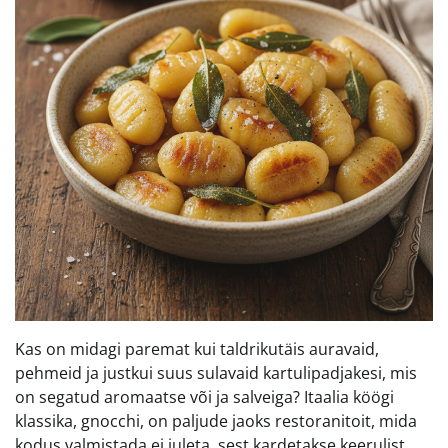
Kas on midagi paremat kui taldrikutäis auravaid,
pehmeid ja justkui suus sulavaid kartulipadjakesi, mis
on segatud aromaatse või ja salveiga? Itaalia köögi
klassika, gnocchi, on paljude jaoks restoranitoit, mida
kodus valmistada ei juleta, sest kardetakse keerulist