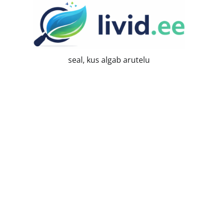
Skip
to
content
seal, kus algab arutelu