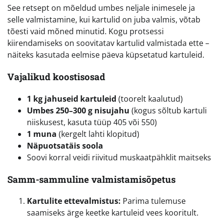
See retsept on mõeldud umbes neljale inimesele ja
selle valmistamine, kui kartulid on juba valmis, võtab
tõesti vaid mõned minutid. Kogu protsessi
kiirendamiseks on soovitatav kartulid valmistada ette –
näiteks kasutada eelmise päeva küpsetatud kartuleid.
Vajalikud koostisosad
1 kg jahuseid kartuleid
(toorelt kaalutud)
Umbes 250–300 g nisujahu
(kogus sõltub kartuli
niiskusest, kasuta tüüp 405 või 550)
1 muna
(kergelt lahti klopitud)
Näpuotsatäis soola
Soovi korral veidi riivitud muskaatpähklit maitseks
Samm-sammuline valmistamisõpetus
Kartulite ettevalmistus:
Parima tulemuse
saamiseks ärge keetke kartuleid vees kooritult.