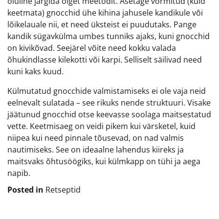
oluline järgida õiget meetodit. Asetage vormitud (kuid
keetmata) gnocchid ühe kihina jahusele kandikule või
lõikelauale nii, et need üksteist ei puudutaks. Pange
kandik sügavkülma umbes tunniks ajaks, kuni gnocchid
on kivikõvad. Seejärel võite need kokku valada
õhukindlasse kilekotti või karpi. Selliselt säilivad need
kuni kaks kuud.
Külmutatud gnocchide valmistamiseks ei ole vaja neid
eelnevalt sulatada – see rikuks nende struktuuri. Visake
jäätunud gnocchid otse keevasse soolaga maitsestatud
vette. Keetmisaeg on veidi pikem kui värsketel, kuid
niipea kui need pinnale tõusevad, on nad valmis
nautimiseks. See on ideaalne lahendus kiireks ja
maitsvaks õhtusöögiks, kui külmkapp on tühi ja aega
napib.
Posted in
Retseptid