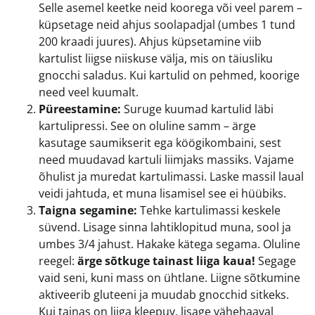
Selle asemel keetke neid koorega või veel parem –
küpsetage neid ahjus soolapadjal (umbes 1 tund
200 kraadi juures). Ahjus küpsetamine viib
kartulist liigse niiskuse välja, mis on täiusliku
gnocchi saladus. Kui kartulid on pehmed, koorige
need veel kuumalt.
Püreestamine:
Suruge kuumad kartulid läbi
kartulipressi. See on oluline samm – ärge
kasutage saumikserit ega köögikombaini, sest
need muudavad kartuli liimjaks massiks. Vajame
õhulist ja muredat kartulimassi. Laske massil laual
veidi jahtuda, et muna lisamisel see ei hüübiks.
Taigna segamine:
Tehke kartulimassi keskele
süvend. Lisage sinna lahtiklopitud muna, sool ja
umbes 3/4 jahust. Hakake kätega segama. Oluline
reegel:
ärge sõtkuge tainast liiga kaua!
Segage
vaid seni, kuni mass on ühtlane. Liigne sõtkumine
aktiveerib gluteeni ja muudab gnocchid sitkeks.
Kui tainas on liiga kleepuv, lisage vähehaaval