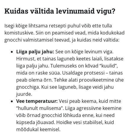
Kuidas vältida levinumaid vigu?
Isegi kõige lihtsama retsepti puhul võib ette tulla
komistuskive. Siin on peamised vead, mida kodukokad
gnocchi valmistamisel teevad, ja kuidas neid vältida:
Liiga palju jahu:
See on kõige levinum viga.
Hirmust, et tainas laguneb keetes laiali, lisatakse
liiga palju jahu. Tulemuseks on kõvad “kuulid”,
mida on raske süüa. Usaldage protsessi – tainas
peab olema õrn. Tehke alati proovikeetmine ühe
gnocchiga. Kui see laguneb, lisage veidi jahu
juurde.
Vee temperatuur:
Vesi peab keema, kuid mitte
“hullunult mulisema”. Liiga agressiivne keemine
võib õrnad gnocchid lõhkuda enne, kui need
küpseda jõuavad. Hoidke vesi stabiilsel, kuid
mõõdukal keemisel.