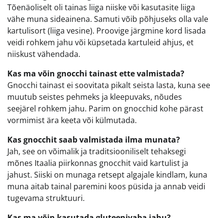
Tõenäoliselt oli tainas liiga niiske või kasutasite liiga
vähe muna sideainena. Samuti võib põhjuseks olla vale
kartulisort (liiga vesine). Proovige järgmine kord lisada
veidi rohkem jahu või küpsetada kartuleid ahjus, et
niiskust vähendada.
Kas ma võin gnocchi tainast ette valmistada?
Gnocchi tainast ei soovitata pikalt seista lasta, kuna see
muutub seistes pehmeks ja kleepuvaks, nõudes
seejärel rohkem jahu. Parim on gnocchid kohe pärast
vormimist ära keeta või külmutada.
Kas gnocchit saab valmistada ilma munata?
Jah, see on võimalik ja traditsiooniliselt tehaksegi
mõnes Itaalia piirkonnas gnocchit vaid kartulist ja
jahust. Siiski on munaga retsept algajale kindlam, kuna
muna aitab tainal paremini koos püsida ja annab veidi
tugevama struktuuri.
Kas ma võin kasutada gluteenivaba jahu?