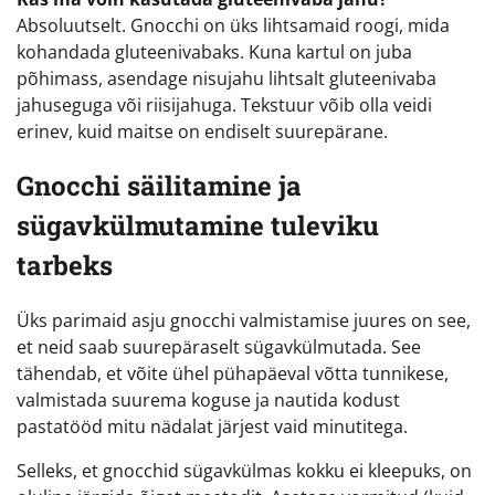
Absoluutselt. Gnocchi on üks lihtsamaid roogi, mida
kohandada gluteenivabaks. Kuna kartul on juba
põhimass, asendage nisujahu lihtsalt gluteenivaba
jahuseguga või riisijahuga. Tekstuur võib olla veidi
erinev, kuid maitse on endiselt suurepärane.
Gnocchi säilitamine ja
sügavkülmutamine tuleviku
tarbeks
Üks parimaid asju gnocchi valmistamise juures on see,
et neid saab suurepäraselt sügavkülmutada. See
tähendab, et võite ühel pühapäeval võtta tunnikese,
valmistada suurema koguse ja nautida kodust
pastatööd mitu nädalat järjest vaid minutitega.
Selleks, et gnocchid sügavkülmas kokku ei kleepuks, on