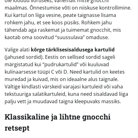
ole loodud võrdseks, vähemalt mitte gnocchi
maailmas. Õnnestumise võti on niiskuse kontrollimine.
Kui kartul on liiga vesine, peate taignasse lisama
rohkem jahu, et see koos püsiks. Rohkem jahu
tähendab aga raskemat ja tuimemat gnocchit, mis
kaotab oma soovitud “suussulava” omaduse.
Valige alati
kõrge tärklisesisaldusega kartulid
(jahused sordid). Eestis on sellised sordid sageli
märgistatud kui “pudrukartulid” või kuuluvad
kulinaarsesse tüüpi C või D. Need kartulid on keetes
muredad ja kuivad, mis on ideaalne alus taignale.
Vältige kindlasti värskeid varajasi kartuleid või vaha
tekstuuriga salatikartuleid, kuna need sisaldavad liiga
palju vett ja muudavad taigna kleepuvaks massiks.
Klassikaline ja lihtne gnocchi
retsept