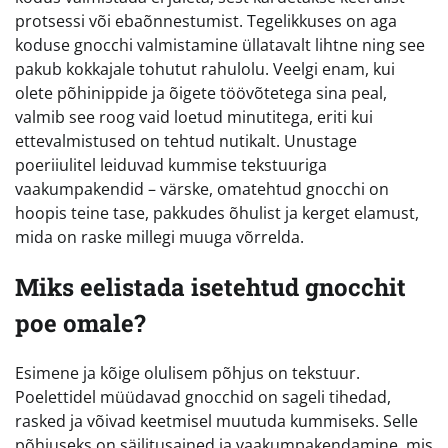
protsessi või ebaõnnestumist. Tegelikkuses on aga
koduse gnocchi valmistamine üllatavalt lihtne ning see
pakub kokkajale tohutut rahulolu. Veelgi enam, kui
olete põhinippide ja õigete töövõtetega sina peal,
valmib see roog vaid loetud minutitega, eriti kui
ettevalmistused on tehtud nutikalt. Unustage
poeriiulitel leiduvad kummise tekstuuriga
vaakumpakendid – värske, omatehtud gnocchi on
hoopis teine tase, pakkudes õhulist ja kerget elamust,
mida on raske millegi muuga võrrelda.
Miks eelistada isetehtud gnocchit
poe omale?
Esimene ja kõige olulisem põhjus on tekstuur.
Poelettidel müüdavad gnocchid on sageli tihedad,
rasked ja võivad keetmisel muutuda kummiseks. Selle
põhjuseks on säilitusained ja vaakumpakendamine, mis