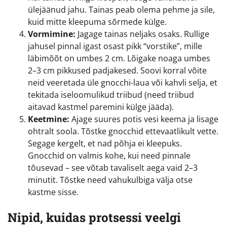
ülejäänud jahu. Tainas peab olema pehme ja sile,
kuid mitte kleepuma sõrmede külge.
Vormimine:
Jagage tainas neljaks osaks. Rullige
jahusel pinnal igast osast pikk “vorstike”, mille
läbimõõt on umbes 2 cm. Lõigake noaga umbes
2–3 cm pikkused padjakesed. Soovi korral võite
neid veeretada üle gnocchi-laua või kahvli selja, et
tekitada iseloomulikud triibud (need triibud
aitavad kastmel paremini külge jääda).
Keetmine:
Ajage suures potis vesi keema ja lisage
ohtralt soola. Tõstke gnocchid ettevaatlikult vette.
Segage kergelt, et nad põhja ei kleepuks.
Gnocchid on valmis kohe, kui need pinnale
tõusevad – see võtab tavaliselt aega vaid 2–3
minutit. Tõstke need vahukulbiga välja otse
kastme sisse.
Nipid, kuidas protsessi veelgi