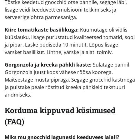
Tõstke keedetud gnocchid otse pannile, segage läbi,
lisage veidi keeduvett emulsiooni tekkimiseks ja
serveerige ohtra parmesaniga.
Kiire tomatikaste basiilikuga:
Kuumutage oliiviõlis
küüslauku, lisage purustatud kvaliteetsed tomatid, sool
ja pipar. Laske podiseda 10 minutit. Lõpus lisage
värsket basiilikut. Lihtne, värske ja alati toimiv.
Gorgonzola ja kreeka pähkli kaste:
Sulatage pannil
Gorgonzola juust koos vähese rõõsa koorega.
Maitsestage musta pipraga. Segage gnocchid kastmega
ja puistake peale röstitud kreeka pähkleid tekstuuri
andmiseks.
Korduma kippuvad küsimused
(FAQ)
Miks mu gnocchid lagunesid keeduvees laiali?