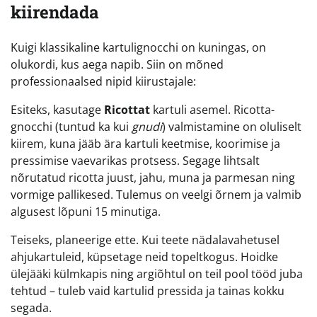
kiirendada
Kuigi klassikaline kartulignocchi on kuningas, on
olukordi, kus aega napib. Siin on mõned
professionaalsed nipid kiirustajale:
Esiteks, kasutage
Ricottat
kartuli asemel. Ricotta-
gnocchi (tuntud ka kui
gnudi
) valmistamine on oluliselt
kiirem, kuna jääb ära kartuli keetmise, koorimise ja
pressimise vaevarikas protsess. Segage lihtsalt
nõrutatud ricotta juust, jahu, muna ja parmesan ning
vormige pallikesed. Tulemus on veelgi õrnem ja valmib
algusest lõpuni 15 minutiga.
Teiseks, planeerige ette. Kui teete nädalavahetusel
ahjukartuleid, küpsetage neid topeltkogus. Hoidke
ülejääki külmkapis ning argiõhtul on teil pool tööd juba
tehtud – tuleb vaid kartulid pressida ja tainas kokku
segada.