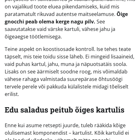
on vajalikud toote eluea pikendamiseks, kuid mis
paratamatult rikuvad autentse maitseelamuse.
Õige
gnocchi peab olema kerge nagu pilv.
See
saavutatakse vaid värske kartuli, vähese jahu ja
õigeaegse töötlemisega.
Teine aspekt on koostisosade kontroll. Ise tehes teate
täpselt, mis teie toidu sisse läheb. Ei mingeid lisaaineid,
vaid puhas kartul, jahu, muna ja näpuotsatäis soola.
Lisaks on see äärmiselt soodne roog, mis võimaldab
vähese rahaga valmistada suurepärase õhtusöögi
tervele perele või pakkuda külalistele midagi tõeliselt
erilist.
Edu saladus peitub õiges kartulis
Enne kui asume retsepti juurde, tuleb rääkida kõige
olulisemast komponendist – kartulist. Kõik kartulid ei