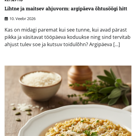
Lihtne ja maitsev ahjuvorm: argipäeva õhtusöögi hitt
10. Veebr 2026
Kas on midagi paremat kui see tunne, kui avad pärast
pikka ja väsitavat tööpäeva koduukse ning sind tervitab
ahjust tulev soe ja kutsuv toidulõhn? Argipäeva […]