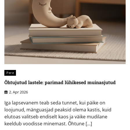
Pere
Õhtujutud lastele: parimad lühikesed muinasjutud
2. Apr 2026
Iga lapsevanem teab seda tunnet, kui päike on
loojunud, mänguasjad peaksid olema kastis, kuid
elutoas valitseb endiselt kaos ja väike mudilane
keeldub voodisse minemast. Õhtune […]