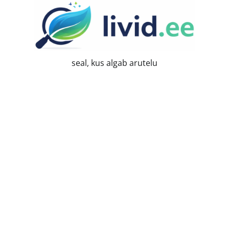
Skip
to
content
seal, kus algab arutelu