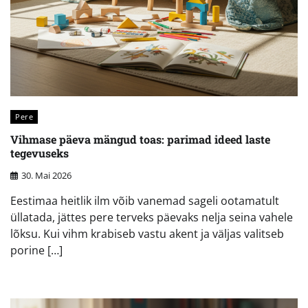
Pere
Vihmase päeva mängud toas: parimad ideed laste
tegevuseks
30. Mai 2026
Eestimaa heitlik ilm võib vanemad sageli ootamatult
üllatada, jättes pere terveks päevaks nelja seina vahele
lõksu. Kui vihm krabiseb vastu akent ja väljas valitseb
porine […]