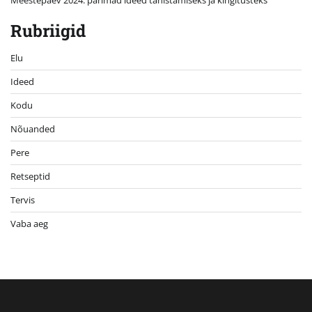
Meestepäev 2024: parimad ideed tähistamiseks ja kingitusteks
Rubriigid
Elu
Ideed
Kodu
Nõuanded
Pere
Retseptid
Tervis
Vaba aeg