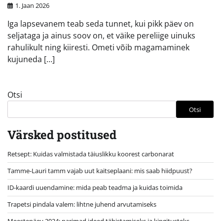
1. Jaan 2026
Iga lapsevanem teab seda tunnet, kui pikk päev on
seljataga ja ainus soov on, et väike pereliige uinuks
rahulikult ning kiiresti. Ometi võib magamaminek
kujuneda […]
Otsi
Otsi
Värsked postitused
Retsept: Kuidas valmistada täiuslikku koorest carbonarat
Tamme-Lauri tamm vajab uut kaitseplaani: mis saab hiidpuust?
ID-kaardi uuendamine: mida peab teadma ja kuidas toimida
Trapetsi pindala valem: lihtne juhend arvutamiseks