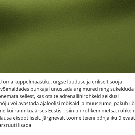
id oma kuppelmaastiku, ürgse looduse ja eriliselt sooja
ub, võimaldades puhkajal unustada argimured ning sukelduda
nemata sellest, kas otsite adrenaliinirohkeid seiklusi
mõju või avastada ajaloolisi mõisaid ja muuseume, pakub L
gune kui rannikuäärses Eestis – siin on rohkem metsa, rohke
ausa eksootiliselt. Järgnevalt toome teieni põhjaliku ülevaa
rsruuti lisada.