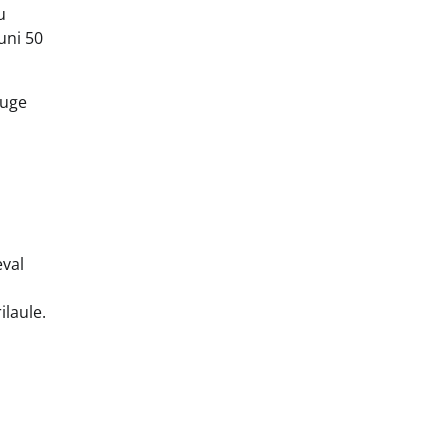
u
uni 50
õuge
eval
ilaule.