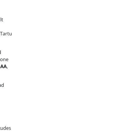
lt
 Tartu
d
oone
HAA
,
ad
kudes