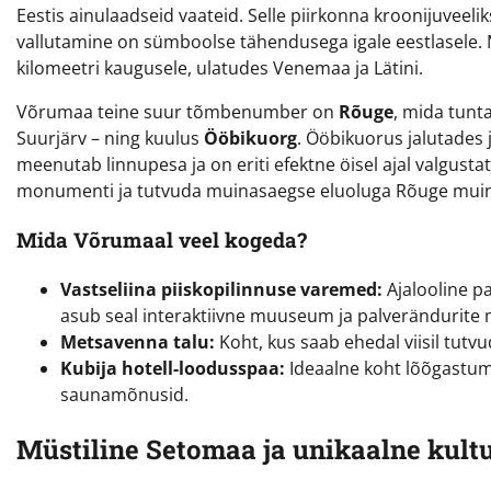
Eestis ainulaadseid vaateid. Selle piirkonna kroonijuveeli
vallutamine on sümboolse tähendusega igale eestlasele. 
kilomeetri kaugusele, ulatudes Venemaa ja Lätini.
Võrumaa teine suur tõmbenumber on
Rõuge
, mida tunt
Suurjärv – ning kuulus
Ööbikuorg
. Ööbikuorus jalutades 
meenutab linnupesa ja on eriti efektne öisel ajal valgust
monumenti ja tutvuda muinasaegse eluoluga Rõuge muin
Mida Võrumaal veel kogeda?
Vastseliina piiskopilinnuse varemed:
Ajalooline pa
asub seal interaktiivne muuseum ja palverändurite 
Metsavenna talu:
Koht, kus saab ehedal viisil tutv
Kubija hotell-loodusspaa:
Ideaalne koht lõõgastum
saunamõnusid.
Müstiline Setomaa ja unikaalne kult