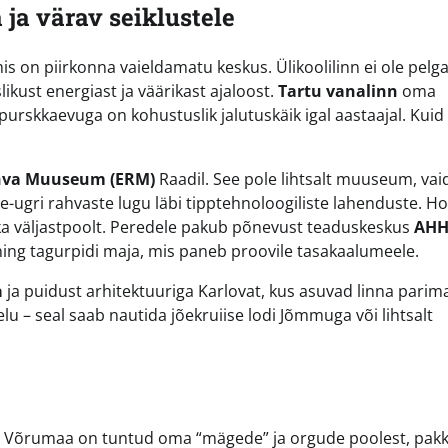
 ja värav seiklustele
is on piirkonna vaieldamatu keskus. Ülikoolilinn ei ole pelga
kust energiast ja väärikast ajaloost.
Tartu vanalinn
oma
purskkaevuga on kohustuslik jalutuskäik igal aastaajal. Kuid
ahva Muuseum (ERM)
Raadil. See pole lihtsalt muuseum, vai
-ugri rahvaste lugu läbi tipptehnoloogiliste lahenduste. H
 ka väljastpoolt. Peredele pakub põnevust teaduskeskus
AH
ning tagurpidi maja, mis paneb proovile tasakaalumeele.
a
ja puidust arhitektuuriga Karlovat, kus asuvad linna parim
elu – seal saab nautida jõekruiise lodi Jõmmuga või lihtsalt
lt. Võrumaa on tuntud oma “mägede” ja orgude poolest, pak