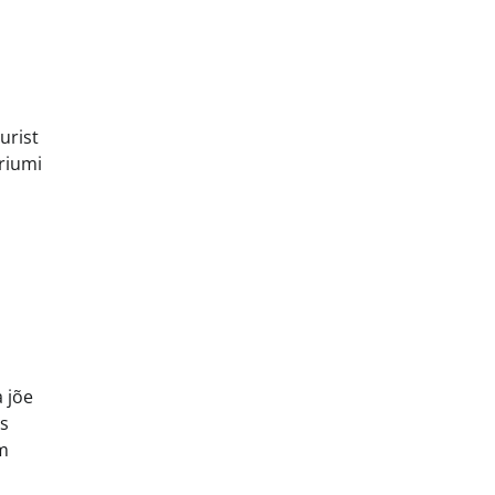
i
urist
oriumi
o
a jõe
is
em