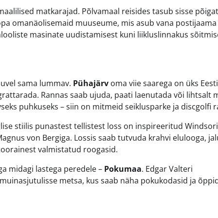
maalilised matkarajad. Põlvamaal reisides tasub sisse põiga
oopa omanäolisemaid muuseume, mis asub vana postijaama
alooliste masinate uudistamisest kuni liikluslinnakus sõitmis
e suvel sama lummav.
Pühajärv
oma viie saarega on üks Eesti
rattarada. Rannas saab ujuda, paati laenutada või lihtsalt 
vseks puhkuseks – siin on mitmeid seiklusparke ja discgolfi 
glise stiilis punastest tellistest loss on inspireeritud Windsori
 Magnus von Bergiga. Lossis saab tutvuda krahvi elulooga, ja
toorainest valmistatud roogasid.
 aga midagi lastega peredele –
Pokumaa
. Edgar Valteri
 muinasjutulisse metsa, kus saab näha pokukodasid ja õppi