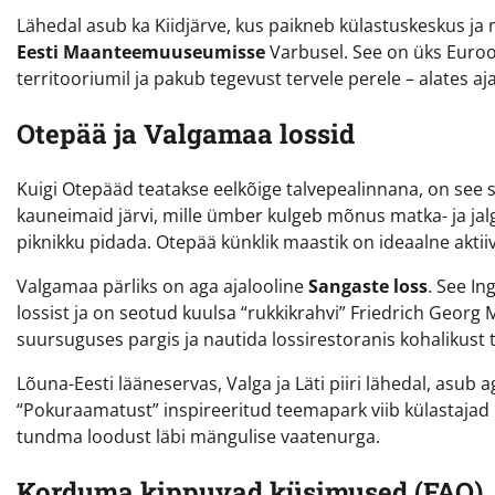
Lähedal asub ka Kiidjärve, kus paikneb külastuskeskus ja 
Eesti Maanteemuuseumisse
Varbusel. See on üks Eur
territooriumil ja pakub tegevust tervele perele – alates aj
Otepää ja Valgamaa lossid
Kuigi Otepääd teatakse eelkõige talvepealinnana, on se
kauneimaid järvi, mille ümber kulgeb mõnus matka- ja jalg
piknikku pidada. Otepää künklik maastik on ideaalne aktii
Valgamaa pärliks on aga ajalooline
Sangaste loss
. See In
lossist ja on seotud kuulsa “rukkikrahvi” Friedrich Georg
suursuguses pargis ja nautida lossirestoranis kohalikust 
Lõuna-Eesti lääneservas, Valga ja Läti piiri lähedal, asub
“Pokuraamatust” inspireeritud teemapark viib külastajad
tundma loodust läbi mängulise vaatenurga.
Korduma kippuvad küsimused (FAQ)