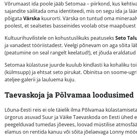
Võrumaast ida poole jääb Setomaa – piirkond, kus kehtiv
sajandite säilitada oma identiteedi, mis on segu ida ja lä
põigata
Värska
kuurorti. Värska on tuntud oma mineraalv
poolest, et sealsetes basseinides voolab otse maapõues
Kultuurihuvilistele on kohustuslikuks peatuseks
Seto Ta
ja vanadest tööriistadest. Veelgi põnevam on aga sõita lä
(peatumine on seal rangelt keelatud!), et jõuda eraldatud
Setomaa külastuse juurde kuulub kindlasti ka kohaliku to
(külmsupp) ja ehtsat seto pirukat. Obinitsa on soome-ugr
ateljee-galerii ja lauluema kuju.
Taevaskoja ja Põlvamaa loodusimed
Lõuna-Eesti reis ei ole täielik ilma Põlvamaa külastamis
ürgorus asuvad Suur ja Väike Taevaskoda on Eesti ühed en
peegelduvad tumedas jõevees, loovad müstilise atmosfää
elamus on rentida kanuu või sõita jõelaevaga Lonny mööd