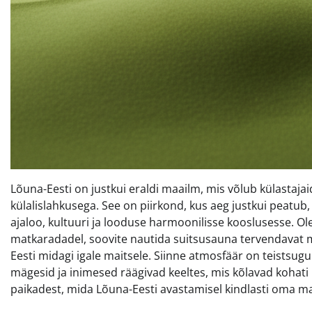
Lõuna-Eesti on justkui eraldi maailm, mis võlub külastaja
külalislahkusega. See on piirkond, kus aeg justkui peat
ajaloo, kultuuri ja looduse harmoonilisse kooslusesse. Ole
matkaradadel, soovite nautida suitsusauna tervendavat 
Eesti midagi igale maitsele. Siinne atmosfäär on teistsu
mägesid ja inimesed räägivad keeltes, mis kõlavad kohati l
paikadest, mida Lõuna-Eesti avastamisel kindlasti oma ma