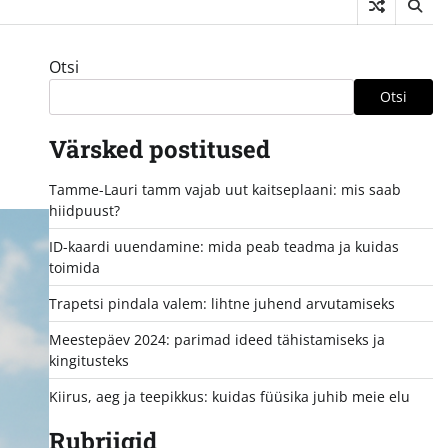
Otsi
Otsi
Värsked postitused
Tamme-Lauri tamm vajab uut kaitseplaani: mis saab
hiidpuust?
ID-kaardi uuendamine: mida peab teadma ja kuidas
toimida
Trapetsi pindala valem: lihtne juhend arvutamiseks
Meestepäev 2024: parimad ideed tähistamiseks ja
kingitusteks
Kiirus, aeg ja teepikkus: kuidas füüsika juhib meie elu
Rubriigid