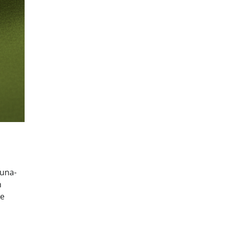
õuna-
m
te