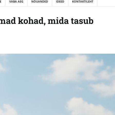
E
VABA AEG
NÕUANDED
IDEED
KONTAKTILEHT
imad kohad, mida tasub