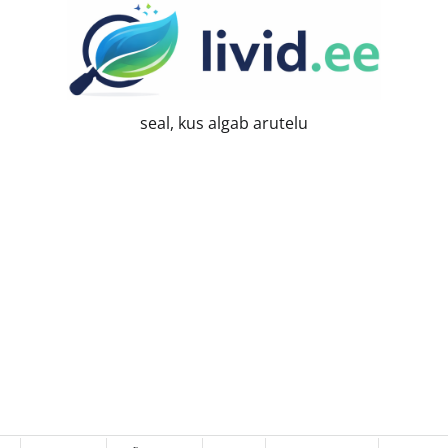
seal, kus algab arutelu