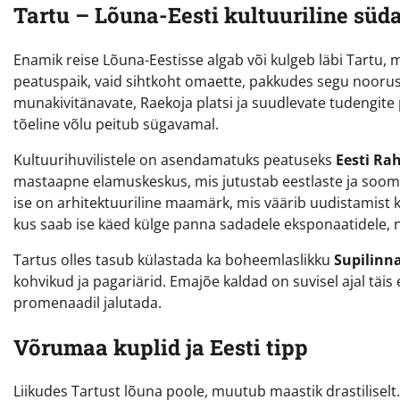
Tartu – Lõuna-Eesti kultuuriline süda
Enamik reise Lõuna-Eestisse algab või kulgeb läbi Tartu, m
peatuspaik, vaid sihtkoht omaette, pakkudes segu noorusli
munakivitänavate, Raekoja platsi ja suudlevate tudengite 
tõeline võlu peitub sügavamal.
Kultuurihuvilistele on asendamatuks peatuseks
Eesti R
mastaapne elamuskeskus, mis jutustab eestlaste ja soome
ise on arhitektuuriline maamärk, mis väärib uudistamist
kus saab ise käed külge panna sadadele eksponaatidele, 
Tartus olles tasub külastada ka boheemlaslikku
Supilinn
kohvikud ja pagariärid. Emajõe kaldad on suvisel ajal täis 
promenaadil jalutada.
Võrumaa kuplid ja Eesti tipp
Liikudes Tartust lõuna poole, muutub maastik drastilise