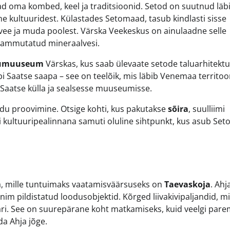
ad oma kombed, keel ja traditsioonid. Setod on suutnud läb
äne kultuuridest. Külastades Setomaad, tasub kindlasti sisse
ee ja muda poolest. Värska Veekeskus on ainulaadne selle
t ammutatud mineraalvesi.
lumuuseum
Värskas, kus saab ülevaate setode taluarhitektu
bi Saatse saapa – see on teelõik, mis läbib Venemaa territo
 Saatse külla ja sealsesse muuseumisse.
idu proovimine. Otsige kohti, kus pakutakse
sõira
, suulliimi
i kultuuripealinnana samuti oluline sihtpunkt, kus asub Set
eta, mille tuntuimaks vaatamisväärsuseks on
Taevaskoja
. Ahj
im pildistatud loodusobjektid. Kõrged liivakivipaljandid, m
ri. See on suurepärane koht matkamiseks, kuid veelgi par
a Ahja jõge.