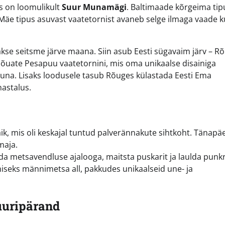
ks on loomulikult
Suur Munamägi
. Baltimaade kõrgeima tip
Mäe tipus asuvast vaatetornist avaneb selge ilmaga vaade k
akse seitsme järve maana. Siin asub Eesti sügavaim järv – R
jõuate Pesapuu vaatetornini, mis oma unikaalse disainiga
atuna. Lisaks loodusele tasub Rõuges külastada Eesti Ema
astalus.
ik, mis oli keskajal tuntud palverännakute sihtkoht. Tänapä
maja.
uda metsavendluse ajalooga, maitsta puskarit ja laulda punkr
iseks männimetsa all, pakkudes unikaalseid une- ja
uuripärand