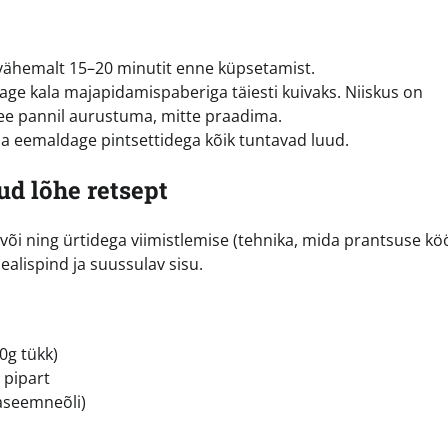
 vähemalt 15–20 minutit enne küpsetamist.
ge kala majapidamispaberiga täiesti kuivaks. Niiskus on
ee pannil aurustuma, mitte praadima.
 ja eemaldage pintsettidega kõik tuntavad luud.
d lõhe retsept
õi ning ürtidega viimistlemise (tehnika, mida prantsuse kö
alispind ja suussulav sisu.
0g tükk)
 pipart
jaseemneõli)