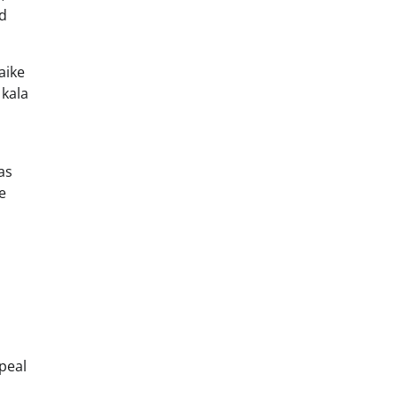
id
aike
 kala
as
e
 peal