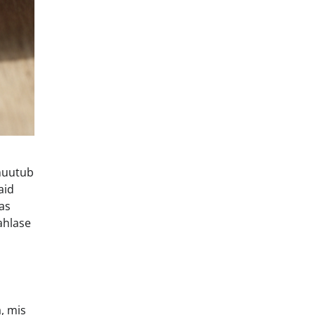
 muutub
aid
as
ahlase
, mis