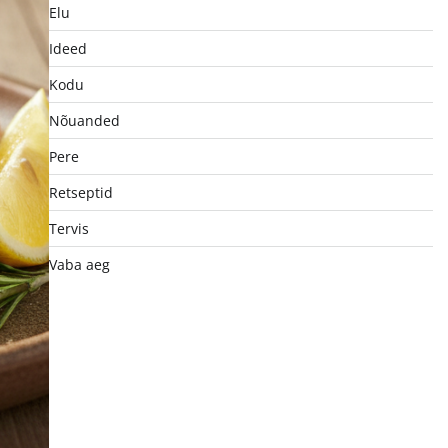
Elu
Ideed
Kodu
Nõuanded
Pere
Retseptid
Tervis
Vaba aeg