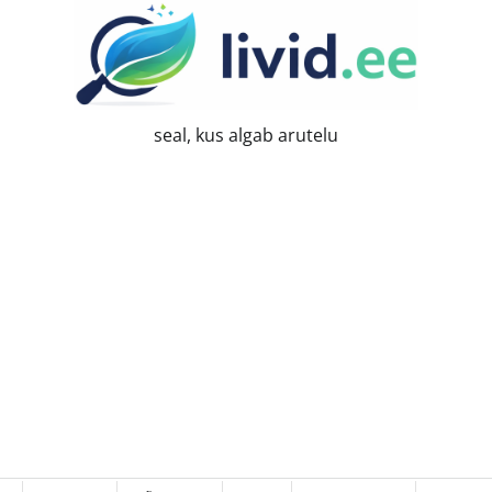
seal, kus algab arutelu