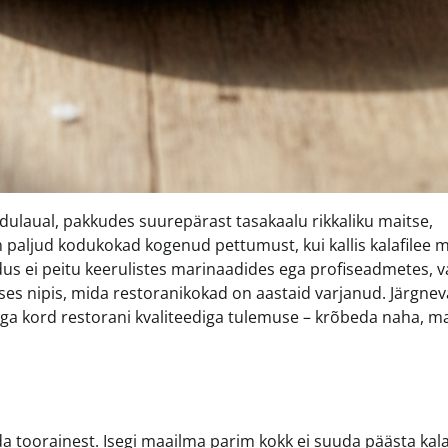
ulaual, pakkudes suurepärast tasakaalu rikkaliku maitse,
on paljud kodukokad kogenud pettumust, kui kallis kalafilee
adus ei peitu keerulistes marinaadides ega profiseadmetes, v
ses nipis, mida restoranikokad on aastaid varjanud. Järgnev
b iga kord restorani kvaliteediga tulemuse – krõbeda naha, m
ida toorainest. Isegi maailma parim kokk ei suuda päästa kala