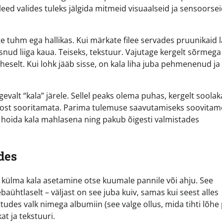
ileed valides tuleks jälgida mitmeid visuaalseid ja sensoorse
te tuhm ega hallikas. Kui märkate filee servades pruunikaid l
eisnud liiga kaua. Teiseks, tekstuur. Vajutage kergelt sõrmega
eselt. Kui lohk jääb sisse, on kala liha juba pehmenenud ja
evalt “kala” järele. Sellel peaks olema puhas, kergelt soolak
e ost sooritamata. Parima tulemuse saavutamiseks soovitam
l hoida kala mahlasena ning pakub õigesti valmistades
des
külma kala asetamine otse kuumale pannile või ahju. See
aühtlaselt – väljast on see juba kuiv, samas kui seest alles
tudes valk nimega albumiin (see valge ollus, mida tihti lõhe
at ja tekstuuri.