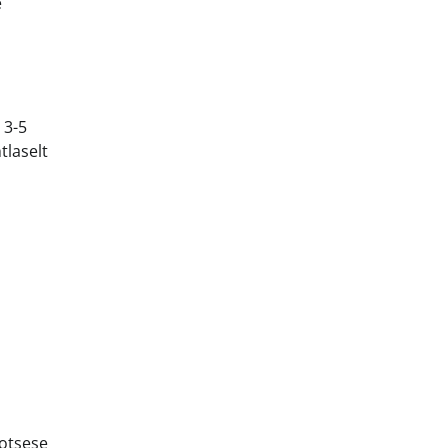
e
 3-5
tlaselt
 otsese