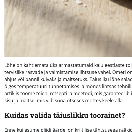
Lõhe on kahtlemata üks armastatumaid kalu eestlaste toid
tervislike rasvade ja valmistamise lihtsuse vahel. Ometi 
ahjus või pannil kuivaks ja maitsetuks. Täiusliku lõhe sal
õiges temperatuuri tunnetamises ja mõnes lihtsas tehnili
artiklis toome teieni retsepti ja meetodi, mis garanteeri
sisu ja maitse, mis viib sõna otseses mõttes keele alla.
Kuidas valida täiuslikku toorainet?
Enne kui asume pliidi äärde, on kriitilise tähtsusega rääk