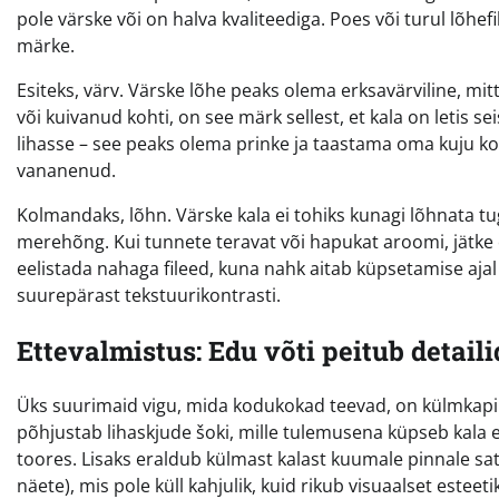
pole värske või on halva kvaliteediga. Poes või turul lõhef
märke.
Esiteks, värv. Värske lõhe peaks olema erksavärviline, mit
või kuivanud kohti, on see märk sellest, et kala on letis s
lihasse – see peaks olema prinke ja taastama oma kuju koh
vananenud.
Kolmandaks, lõhn. Värske kala ei tohiks kunagi lõhnata tug
merehõng. Kui tunnete teravat või hapukat aroomi, jätk
eelistada nahaga fileed, kuna nahk aitab küpsetamise aja
suurepärast tekstuurikontrasti.
Ettevalmistus: Edu võti peitub detaili
Üks suurimaid vigu, mida kodukokad teevad, on külmkapi 
põhjustab lihaskjude šoki, mille tulemusena küpseb kala eb
toores. Lisaks eraldub külmast kalast kuumale pinnale sat
näete), mis pole küll kahjulik, kuid rikub visuaalset esteetik