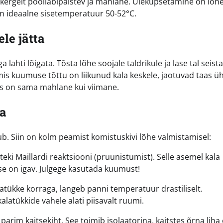
l kergelt poolläbipaistev ja mahlane. Üleküpsetamine on lõh
n ideaalne sisetemperatuur 50-52°C.
le jätta
lahti lõigata. Tõsta lõhe soojale taldrikule ja lase tal seista
mis kuumuse tõttu on liikunud kala keskele, jaotuvad taas üh
äis on sama mahlane kui viimane.
da
b. Siin on kolm peamist komistuskivi lõhe valmistamisel:
teki Maillardi reaktsiooni (pruunistumist). Selle asemel kala
e on igav. Julgege kasutada kuumust!
latükke korraga, langeb panni temperatuur drastiliselt.
latükkide vahele alati piisavalt ruumi.
parim kaitsekiht. See toimib isolaatorina, kaitstes õrna liha