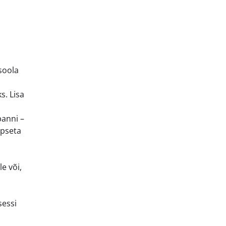
soola
s. Lisa
panni –
üpseta
e või,
sessi