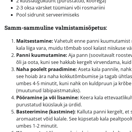
2 küüslauguküünt (purustatud, koorega)
2-3 oksa värsket tüümiani või rosmariini
Pool sidrunit serveerimiseks
Samm-sammuline valmistamisõpetus:
Maitsestamine:
Vahetult enne panni kuumutamist ma
kala liiga vara, muidu tõmbab sool kalast niiskuse väl
Panni kuumutamine:
Aja pann (soovitavalt rooste
õli ja oota, kuni see hakkab kergelt virvendama, kui
Naha poolelt praadimine:
Aseta kala pannile, nahk 
see hoiab ära naha kokkutõmbumise ja tagab ühtlase 
umbes 4-5 minutit, kuni nahk on kuldpruun ja krõbe
(muutunud läbipaistmatuks).
Pööramine ja või lisamine:
Keera kala ettevaatliku
purustatud küüslauk ja ürdid.
Basteerimine (kastmine):
Kalluta panni kergelt, et
aromaatset võid kalale. See küpsetab kala pealtpool
umbes 1-2 minutit.