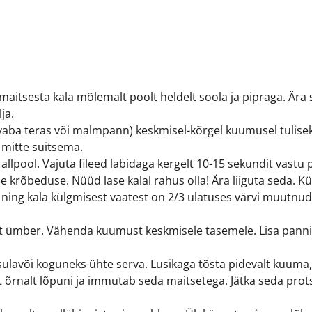
itsesta kala mõlemalt poolt heldelt soola ja pipraga. Ära 
ja.
vaba teras või malmpann) keskmisel-kõrgel kuumusel tulisek
d mitte suitsema.
allpool. Vajuta fileed labidaga kergelt 10-15 sekundit vastu 
krõbeduse. Nüüd lase kalal rahus olla! Ära liiguta seda. K
 ning kala külgmisest vaatest on 2/3 ulatuses värvi muutnud
lt ümber. Vähenda kuumust keskmisele tasemele. Lisa pannil
 sulavõi koguneks ühte serva. Lusikaga tõsta pidevalt kuuma,
t õrnalt lõpuni ja immutab seda maitsetega. Jätka seda prot