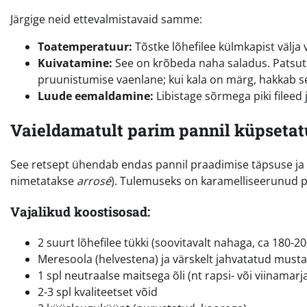
Järgige neid ettevalmistavaid samme:
Toatemperatuur:
Tõstke lõhefilee külmkapist välja
Kuivatamine:
See on krõbeda naha saladus. Patsuta
pruunistumise vaenlane; kui kala on märg, hakkab s
Luude eemaldamine:
Libistage sõrmega piki fileed
Vaieldamatult parim pannil küpsetatu
See retsept ühendab endas pannil praadimise täpsuse ja v
nimetatakse
arrosé
). Tulemuseks on karamelliseerunud pe
Vajalikud koostisosad:
2 suurt lõhefilee tükki (soovitavalt nahaga, ca 180-20
Meresoola (helvestena) ja värskelt jahvatatud musta
1 spl neutraalse maitsega õli (nt rapsi- või viinamar
2-3 spl kvaliteetset võid