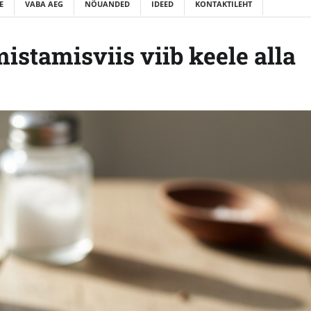
E
VABA AEG
NÕUANDED
IDEED
KONTAKTILEHT
istamisviis viib keele alla