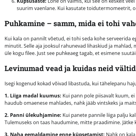
Küpsusaste:
Lõhe on valmis, kui see on keskelt vee
suurim vaenlane. Kui kasutate toidutermomeetrit, o
Puhkamine – samm, mida ei tohi vahe
Kui kala on pannilt võetud, ei tohi seda kohe serveerida ega 
minutit. Selle aja jooksul rahunevad lihaskiud ja mahlad, 
üle kogu filee. Just see puhkeaeg tagab, et esimene suut
Levinumad vead ja kuidas neid välti
Isegi kogenud kokad võivad libastuda, kui tähelepanu haju
1. Liiga madal kuumus:
Kui pann pole piisavalt kuum, ei 
haudub omaenese mahlades, nahk jääb vintskeks ja maits
2. Panni ülekuhjamine:
Kui panete pannile liiga palju ka
Tulemuseks on taas haudumine, mitte praadimine. Jätke ka
3. Naha eemaldamine enne küpsetamist:
Nahk on kala 