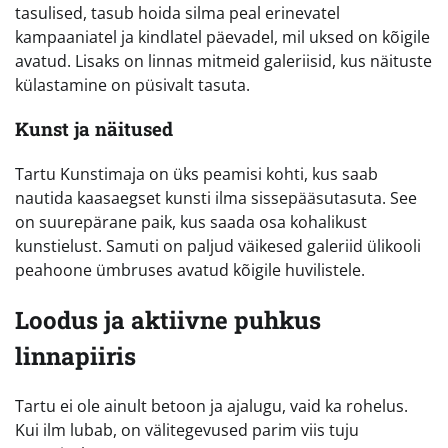
tasulised, tasub hoida silma peal erinevatel
kampaaniatel ja kindlatel päevadel, mil uksed on kõigile
avatud. Lisaks on linnas mitmeid galeriisid, kus näituste
külastamine on püsivalt tasuta.
Kunst ja näitused
Tartu Kunstimaja on üks peamisi kohti, kus saab
nautida kaasaegset kunsti ilma sissepääsutasuta. See
on suurepärane paik, kus saada osa kohalikust
kunstielust. Samuti on paljud väikesed galeriid ülikooli
peahoone ümbruses avatud kõigile huvilistele.
Loodus ja aktiivne puhkus
linnapiiris
Tartu ei ole ainult betoon ja ajalugu, vaid ka rohelus.
Kui ilm lubab, on välitegevused parim viis tuju