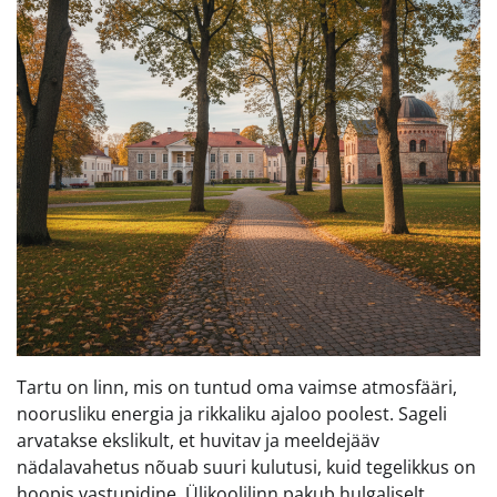
Tartu on linn, mis on tuntud oma vaimse atmosfääri,
noorusliku energia ja rikkaliku ajaloo poolest. Sageli
arvatakse ekslikult, et huvitav ja meeldejääv
nädalavahetus nõuab suuri kulutusi, kuid tegelikkus on
hoopis vastupidine. Ülikoolilinn pakub hulgaliselt