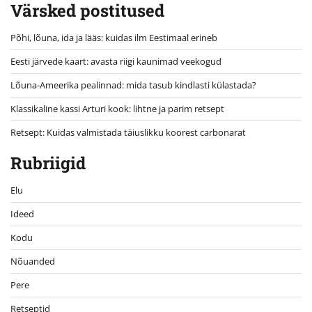
Värsked postitused
Põhi, lõuna, ida ja lääs: kuidas ilm Eestimaal erineb
Eesti järvede kaart: avasta riigi kaunimad veekogud
Lõuna-Ameerika pealinnad: mida tasub kindlasti külastada?
Klassikaline kassi Arturi kook: lihtne ja parim retsept
Retsept: Kuidas valmistada täiuslikku koorest carbonarat
Rubriigid
Elu
Ideed
Kodu
Nõuanded
Pere
Retseptid