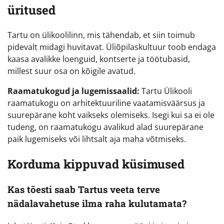
üritused
Tartu on ülikoolilinn, mis tähendab, et siin toimub
pidevalt midagi huvitavat. Üliõpilaskultuur toob endaga
kaasa avalikke loenguid, kontserte ja töötubasid,
millest suur osa on kõigile avatud.
Raamatukogud ja lugemissaalid:
Tartu Ülikooli
raamatukogu on arhitektuuriline vaatamisväärsus ja
suurepärane koht vaikseks olemiseks. Isegi kui sa ei ole
tudeng, on raamatukogu avalikud alad suurepärane
paik lugemiseks või lihtsalt aja maha võtmiseks.
Korduma kippuvad küsimused
Kas tõesti saab Tartus veeta terve
nädalavahetuse ilma raha kulutamata?