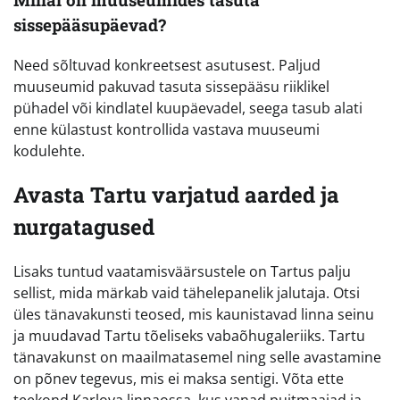
sissepääsupäevad?
Need sõltuvad konkreetsest asutusest. Paljud
muuseumid pakuvad tasuta sissepääsu riiklikel
pühadel või kindlatel kuupäevadel, seega tasub alati
enne külastust kontrollida vastava muuseumi
kodulehte.
Avasta Tartu varjatud aarded ja
nurgatagused
Lisaks tuntud vaatamisväärsustele on Tartus palju
sellist, mida märkab vaid tähelepanelik jalutaja. Otsi
üles tänavakunsti teosed, mis kaunistavad linna seinu
ja muudavad Tartu tõeliseks vabaõhugaleriiks. Tartu
tänavakunst on maailmatasemel ning selle avastamine
on põnev tegevus, mis ei maksa sentigi. Võta ette