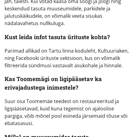
Jah, täiesti. Kui võtad kaasa oma söögi ja joogi ning
keskendud tasuta muuseumidele, parkidele ja
jalutuskäikudele, on võimalik veeta sisukas
nädalavahetus nullkuluga.
Kust leida infot tasuta ürituste kohta?
Parimad allikad on Tartu linna koduleht, Kultuuriaken,
ning Facebooki ürituste sektsioon, kus on võimalik
filtreerida sündmusi vastavalt asukohale ja hinnale.
Kas Toomemägi on ligipääsetav ka
erivajadustega inimestele?
Suur osa Toomemäe teedest on restaureeritud ja
ligipääsetavad, kuid kuna tegemist on ajaloolise
pargiga, võib mõnel pool esineda järsemaid tõuse või
ebatasasusi.
Millal on muuseumides tasuta