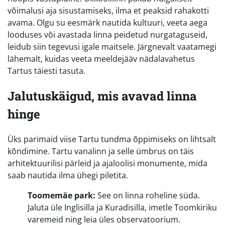
võimalusi aja sisustamiseks, ilma et peaksid rahakotti
avama. Olgu su eesmärk nautida kultuuri, veeta aega
looduses või avastada linna peidetud nurgataguseid,
leidub siin tegevusi igale maitsele. Järgnevalt vaatamegi
lähemalt, kuidas veeta meeldejääv nädalavahetus
Tartus täiesti tasuta.
Jalutuskäigud, mis avavad linna
hinge
Üks parimaid viise Tartu tundma õppimiseks on lihtsalt
kõndimine. Tartu vanalinn ja selle ümbrus on täis
arhitektuurilisi pärleid ja ajaloolisi monumente, mida
saab nautida ilma ühegi piletita.
Toomemäe park:
See on linna roheline süda.
Jaluta üle Inglisilla ja Kuradisilla, imetle Toomkiriku
varemeid ning leia üles observatoorium.