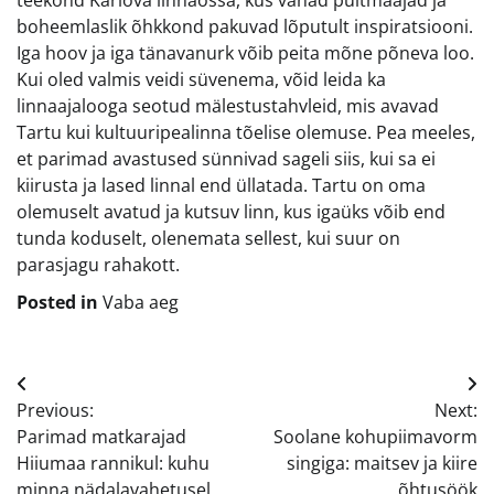
teekond Karlova linnaossa, kus vanad puitmaajad ja
boheemlaslik õhkkond pakuvad lõputult inspiratsiooni.
Iga hoov ja iga tänavanurk võib peita mõne põneva loo.
Kui oled valmis veidi süvenema, võid leida ka
linnaajalooga seotud mälestustahvleid, mis avavad
Tartu kui kultuuripealinna tõelise olemuse. Pea meeles,
et parimad avastused sünnivad sageli siis, kui sa ei
kiirusta ja lased linnal end üllatada. Tartu on oma
olemuselt avatud ja kutsuv linn, kus igaüks võib end
tunda koduselt, olenemata sellest, kui suur on
parasjagu rahakott.
Posted in
Vaba aeg
Navigeerimine
Previous:
Next:
Parimad matkarajad
Soolane kohupiimavorm
Hiiumaa rannikul: kuhu
singiga: maitsev ja kiire
minna nädalavahetusel
õhtusöök