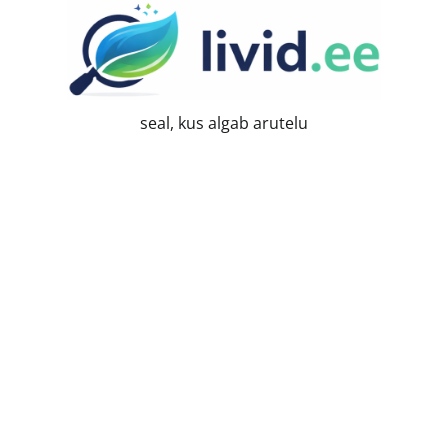
Skip
to
content
seal, kus algab arutelu