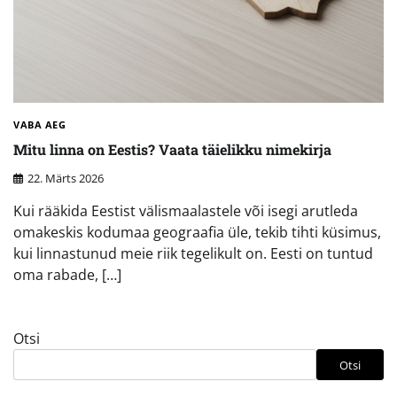
VABA AEG
Mitu linna on Eestis? Vaata täielikku nimekirja
22. Märts 2026
Kui rääkida Eestist välismaalastele või isegi arutleda
omakeskis kodumaa geograafia üle, tekib tihti küsimus,
kui linnastunud meie riik tegelikult on. Eesti on tuntud
oma rabade, […]
Otsi
Otsi