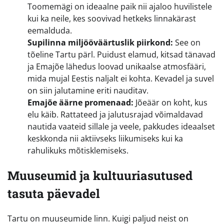
Toomemägi on ideaalne paik nii ajaloo huvilistele
kui ka neile, kes soovivad hetkeks linnakärast
eemalduda.
Supilinna miljööväärtuslik piirkond:
See on
tõeline Tartu pärl. Puidust elamud, kitsad tänavad
ja Emajõe lähedus loovad unikaalse atmosfääri,
mida mujal Eestis naljalt ei kohta. Kevadel ja suvel
on siin jalutamine eriti nauditav.
Emajõe äärne promenaad:
Jõeäär on koht, kus
elu käib. Rattateed ja jalutusrajad võimaldavad
nautida vaateid sillale ja veele, pakkudes ideaalset
keskkonda nii aktiivseks liikumiseks kui ka
rahulikuks mõtisklemiseks.
Muuseumid ja kultuuriasutused
tasuta päevadel
Tartu on muuseumide linn. Kuigi paljud neist on