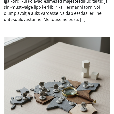
Iga kord, kui kõlavad esimesed majesteetlikud taktid ja
sini-must-valge lipp kerkib Pika Hermanni torni või
olümpiavõitja auks vardasse, valdab eestlasi eriline
ühtekuuluvustunne. Me tõuseme püsti, […]