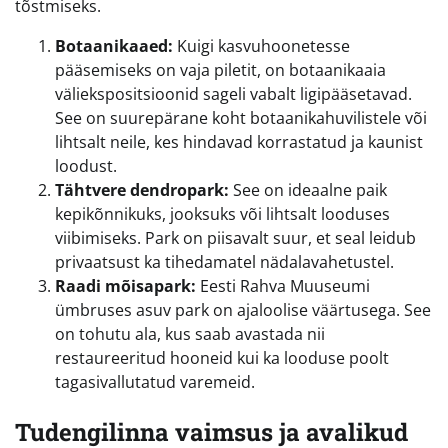
tõstmiseks.
Botaanikaaed:
Kuigi kasvuhoonetesse
pääsemiseks on vaja piletit, on botaanikaaia
väliekspositsioonid sageli vabalt ligipääsetavad.
See on suurepärane koht botaanikahuvilistele või
lihtsalt neile, kes hindavad korrastatud ja kaunist
loodust.
Tähtvere dendropark:
See on ideaalne paik
kepikõnnikuks, jooksuks või lihtsalt looduses
viibimiseks. Park on piisavalt suur, et seal leidub
privaatsust ka tihedamatel nädalavahetustel.
Raadi mõisapark:
Eesti Rahva Muuseumi
ümbruses asuv park on ajaloolise väärtusega. See
on tohutu ala, kus saab avastada nii
restaureeritud hooneid kui ka looduse poolt
tagasivallutatud varemeid.
Tudengilinna vaimsus ja avalikud