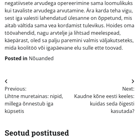
negatiivsete arvudega opereerimine sama loomulikuks
kui tavaliste arvudega arvutamine. Ära karda teha vigu,
sest iga valesti lahendatud ülesanne on õppetund, mis
aitab vältida sama vea kordamist tulevikus. Hoides oma
töövahendid, nagu arvtelje ja lihtsad meelespead,
käepärast, oled sa palju paremini valmis väljakutseteks,
mida koolitöö või igapäevane elu sulle ette toovad.
Posted in
Nõuanded
Navigeerimine
Previous:
Next:
Lihtne muretainas: nipid,
Kaudne kõne eesti keeles:
millega õnnestub iga
kuidas seda õigesti
küpsetis
kasutada?
Seotud postitused