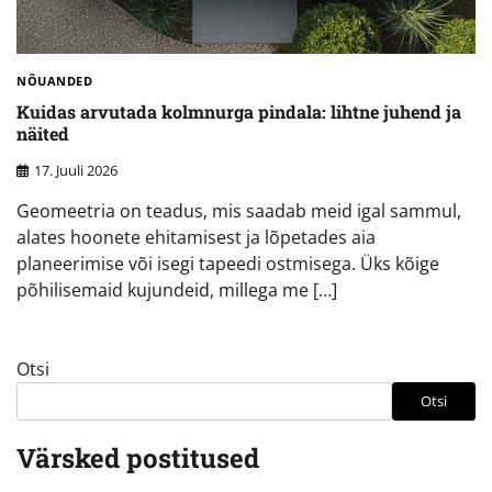
NÕUANDED
Kuidas arvutada kolmnurga pindala: lihtne juhend ja
näited
17. Juuli 2026
Geomeetria on teadus, mis saadab meid igal sammul,
alates hoonete ehitamisest ja lõpetades aia
planeerimise või isegi tapeedi ostmisega. Üks kõige
põhilisemaid kujundeid, millega me […]
Otsi
Otsi
Värsked postitused