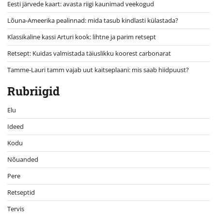
Eesti järvede kaart: avasta riigi kaunimad veekogud
Lõuna-Ameerika pealinnad: mida tasub kindlasti külastada?
Klassikaline kassi Arturi kook: lihtne ja parim retsept
Retsept: Kuidas valmistada täiuslikku koorest carbonarat
Tamme-Lauri tamm vajab uut kaitseplaani: mis saab hiidpuust?
Rubriigid
Elu
Ideed
Kodu
Nõuanded
Pere
Retseptid
Tervis