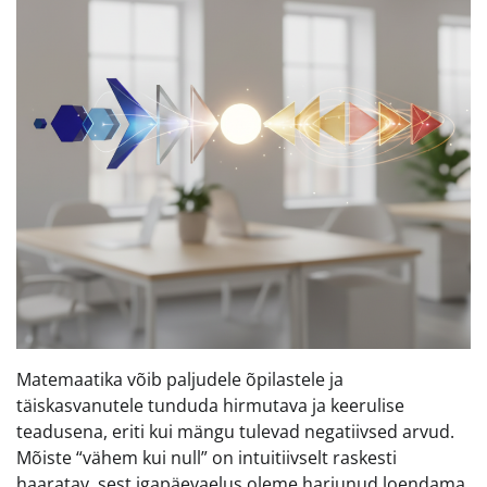
Matemaatika võib paljudele õpilastele ja
täiskasvanutele tunduda hirmutava ja keerulise
teadusena, eriti kui mängu tulevad negatiivsed arvud.
Mõiste “vähem kui null” on intuitiivselt raskesti
haaratav, sest igapäevaelus oleme harjunud loendama