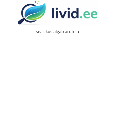
Skip
to
content
seal, kus algab arutelu