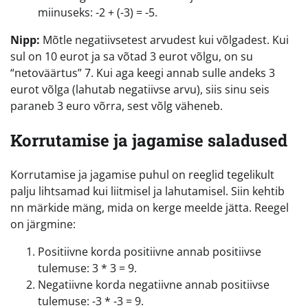
miinuseks: -2 + (-3) = -5.
Nipp:
Mõtle negatiivsetest arvudest kui võlgadest. Kui
sul on 10 eurot ja sa võtad 3 eurot võlgu, on su
“netoväärtus” 7. Kui aga keegi annab sulle andeks 3
eurot võlga (lahutab negatiivse arvu), siis sinu seis
paraneb 3 euro võrra, sest võlg väheneb.
Korrutamise ja jagamise saladused
Korrutamise ja jagamise puhul on reeglid tegelikult
palju lihtsamad kui liitmisel ja lahutamisel. Siin kehtib
nn märkide mäng, mida on kerge meelde jätta. Reegel
on järgmine:
Positiivne korda positiivne annab positiivse
tulemuse: 3 * 3 = 9.
Negatiivne korda negatiivne annab positiivse
tulemuse: -3 * -3 = 9.