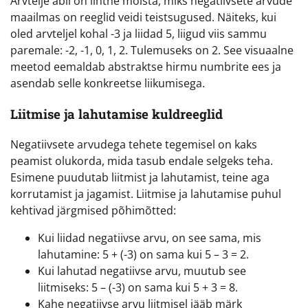
Arvtelje abil on lihtne mõista, miks negatiivsete arvude
maailmas on reeglid veidi teistsugused. Näiteks, kui
oled arvteljel kohal -3 ja liidad 5, liigud viis sammu
paremale: -2, -1, 0, 1, 2. Tulemuseks on 2. See visuaalne
meetod eemaldab abstraktse hirmu numbrite ees ja
asendab selle konkreetse liikumisega.
Liitmise ja lahutamise kuldreeglid
Negatiivsete arvudega tehete tegemisel on kaks
peamist olukorda, mida tasub endale selgeks teha.
Esimene puudutab liitmist ja lahutamist, teine aga
korrutamist ja jagamist. Liitmise ja lahutamise puhul
kehtivad järgmised põhimõtted:
Kui liidad negatiivse arvu, on see sama, mis
lahutamine: 5 + (-3) on sama kui 5 – 3 = 2.
Kui lahutad negatiivse arvu, muutub see
liitmiseks: 5 – (-3) on sama kui 5 + 3 = 8.
Kahe negatiivse arvu liitmisel jääb märk