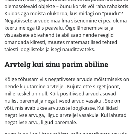
olemasolevaid objekte – õunu korvis või raha rahakotis.
Kuidas aga mõista olukorda, kus midagi on “puudu”?
Negatiivsete arvude maailma sisenemine ei pea olema
keeruline ega täis peavalu. Õige lähenemisviisi ja
visuaalsete abivahendite abil saab nende reeglid
omandada kiiresti, muutes matemaatilised tehted
täiesti loogilisteks ja isegi nauditavateks.
Arvtelg kui sinu parim abiline
Kõige tõhusam viis negatiivsete arvude mõistmiseks on
nende kujutamine arvteljel. Kujuta ette sirget joont,
mille keskel on null. Kõik positiivsed arvud asuvad
nullist paremal ja negatiivsed arvud vasakul. See on
võti, mis avab ukse arvutuste loogikasse. Kui liidad
negatiivse arvuga, liigud arvteljel vasakule. Kui lahutad
negatiivse arvu, liigud paremale.