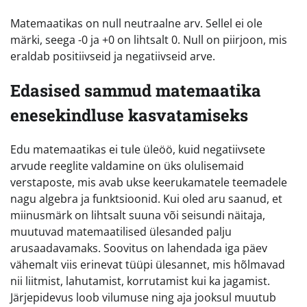
Matemaatikas on null neutraalne arv. Sellel ei ole
märki, seega -0 ja +0 on lihtsalt 0. Null on piirjoon, mis
eraldab positiivseid ja negatiivseid arve.
Edasised sammud matemaatika
enesekindluse kasvatamiseks
Edu matemaatikas ei tule üleöö, kuid negatiivsete
arvude reeglite valdamine on üks olulisemaid
verstaposte, mis avab ukse keerukamatele teemadele
nagu algebra ja funktsioonid. Kui oled aru saanud, et
miinusmärk on lihtsalt suuna või seisundi näitaja,
muutuvad matemaatilised ülesanded palju
arusaadavamaks. Soovitus on lahendada iga päev
vähemalt viis erinevat tüüpi ülesannet, mis hõlmavad
nii liitmist, lahutamist, korrutamist kui ka jagamist.
Järjepidevus loob vilumuse ning aja jooksul muutub