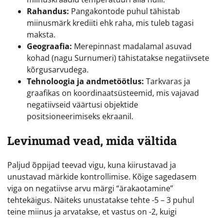
Rahandus:
Pangakontode puhul tähistab
miinusmärk krediiti ehk raha, mis tuleb tagasi
maksta.
Geograafia:
Merepinnast madalamal asuvad
kohad (nagu Surnumeri) tähistatakse negatiivsete
kõrgusarvudega.
Tehnoloogia ja andmetöötlus:
Tarkvaras ja
graafikas on koordinaatsüsteemid, mis vajavad
negatiivseid väärtusi objektide
positsioneerimiseks ekraanil.
Levinumad vead, mida vältida
Paljud õppijad teevad vigu, kuna kiirustavad ja
unustavad märkide kontrollimise. Kõige sagedasem
viga on negatiivse arvu märgi “ärakaotamine”
tehtekäigus. Näiteks unustatakse tehte -5 – 3 puhul
teine miinus ja arvatakse, et vastus on -2, kuigi