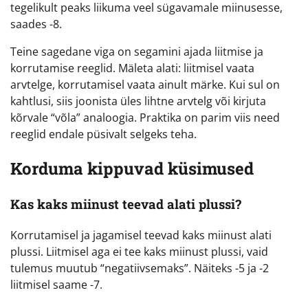
tegelikult peaks liikuma veel sügavamale miinusesse,
saades -8.
Teine sagedane viga on segamini ajada liitmise ja
korrutamise reeglid. Mäleta alati: liitmisel vaata
arvtelge, korrutamisel vaata ainult märke. Kui sul on
kahtlusi, siis joonista üles lihtne arvtelg või kirjuta
kõrvale “võla” analoogia. Praktika on parim viis need
reeglid endale püsivalt selgeks teha.
Korduma kippuvad küsimused
Kas kaks miinust teevad alati plussi?
Korrutamisel ja jagamisel teevad kaks miinust alati
plussi. Liitmisel aga ei tee kaks miinust plussi, vaid
tulemus muutub “negatiivsemaks”. Näiteks -5 ja -2
liitmisel saame -7.