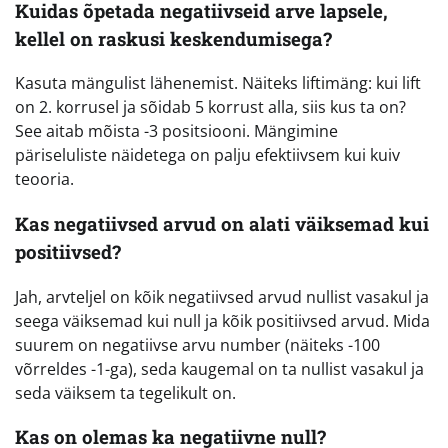
Kuidas õpetada negatiivseid arve lapsele,
kellel on raskusi keskendumisega?
Kasuta mängulist lähenemist. Näiteks liftimäng: kui lift
on 2. korrusel ja sõidab 5 korrust alla, siis kus ta on?
See aitab mõista -3 positsiooni. Mängimine
päriseluliste näidetega on palju efektiivsem kui kuiv
teooria.
Kas negatiivsed arvud on alati väiksemad kui
positiivsed?
Jah, arvteljel on kõik negatiivsed arvud nullist vasakul ja
seega väiksemad kui null ja kõik positiivsed arvud. Mida
suurem on negatiivse arvu number (näiteks -100
võrreldes -1-ga), seda kaugemal on ta nullist vasakul ja
seda väiksem ta tegelikult on.
Kas on olemas ka negatiivne null?