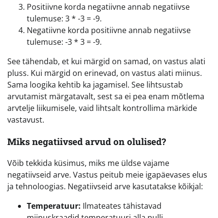
Positiivne korda negatiivne annab negatiivse
tulemuse: 3 * -3 = -9.
Negatiivne korda positiivne annab negatiivse
tulemuse: -3 * 3 = -9.
See tähendab, et kui märgid on samad, on vastus alati
pluss. Kui märgid on erinevad, on vastus alati miinus.
Sama loogika kehtib ka jagamisel. See lihtsustab
arvutamist märgatavalt, sest sa ei pea enam mõtlema
arvtelje liikumisele, vaid lihtsalt kontrollima märkide
vastavust.
Miks negatiivsed arvud on olulised?
Võib tekkida küsimus, miks me üldse vajame
negatiivseid arve. Vastus peitub meie igapäevases elus
ja tehnoloogias. Negatiivseid arve kasutatakse kõikjal:
Temperatuur:
Ilmateates tähistavad
miinuskraadid temperatuuri alla nulli.