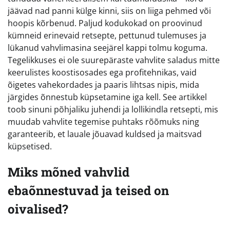
jäävad nad panni külge kinni, siis on liiga pehmed või
hoopis kõrbenud. Paljud kodukokad on proovinud
kümneid erinevaid retsepte, pettunud tulemuses ja
lükanud vahvlimasina seejärel kappi tolmu koguma.
Tegelikkuses ei ole suurepäraste vahvlite saladus mitte
keerulistes koostisosades ega profitehnikas, vaid
õigetes vahekordades ja paaris lihtsas nipis, mida
järgides õnnestub küpsetamine iga kell. See artikkel
toob sinuni põhjaliku juhendi ja lollikindla retsepti, mis
muudab vahvlite tegemise puhtaks rõõmuks ning
garanteerib, et lauale jõuavad kuldsed ja maitsvad
küpsetised.
Miks mõned vahvlid
ebaõnnestuvad ja teised on
oivalised?