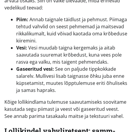
arvata oskaks. Siin on väike ülevaade, mida erinevad
vedelikud teevad:
Piim:
Annab taignale täidlust ja pehmust. Piimaga
tehtud vahvlid on seest pehmemad ja maitsevad
rikkalikumalt, kuid võivad kaotada oma krõbeduse
kiiremini.
Vesi:
Vesi muudab taigna kergemaks ja aitab
saavutada suuremat krõbedust, kuna vees pole
rasva ega valku, mis taigent pehmendaks.
Gaseeritud vesi:
See on paljude tippkokkade
salarelv. Mullivesi lisab taignasse õhku juba enne
küpsetamist, muutes lõpptulemuse eriti õhuliseks
ja samas hapraks.
Kõige lollikindlama tulemuse saavutamiseks soovitame
kasutada segu piimast ja veest või gaseeritud veest.
See annab parima tasakaalu maitse ja tekstuuri vahel.
Lollikindel vahvliretsept: samm-