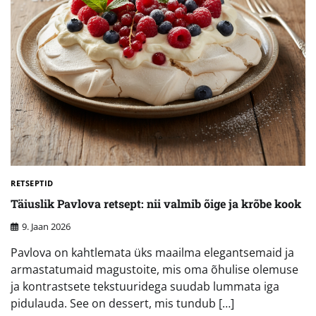
RETSEPTID
Täiuslik Pavlova retsept: nii valmib õige ja krõbe kook
9. Jaan 2026
Pavlova on kahtlemata üks maailma elegantsemaid ja
armastatumaid magustoite, mis oma õhulise olemuse
ja kontrastsete tekstuuridega suudab lummata iga
pidulauda. See on dessert, mis tundub […]