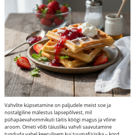
Vahvlite küpsetamine on paljudele meist soe ja
nostalgiline mälestus lapsepõlvest, mil
pühapäevahommikuti täitis köögi magus ja võine
aroom. Ometi võib täiusliku vahvli saavutamine
tunduda vahel keerulisem kui tuumafüüsika – kord