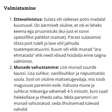
Valmistamine
Ettevalmistus:
Sulata või väikeses potis madalal
kuumusel. On äärmiselt oluline, et või ei läheks
keema ega pruunistuks (kui just ei soovi
spetsiifilist pähklist maitset). Pärast sulatamist
tõsta pott tulelt ja lase võil jahtuda
toatemperatuurini. Kuum või võib munad “ära
ehmatada” ehk need võivad hüübida enne taigna
valmimist.
Munade vahustamine:
Löö munad suurde
kaussi. Lisa suhkur, vanillisuhkur ja näpuotsatäis
soola. Sool on oluline maitsetugevdaja, mis toob
magususe paremini esile. Vahusta mune ja
suhkrut mikseriga vähemalt 4-5 minutit, kuni saad
helekollase ja tiheda vahu. Mida paremini on
munad vahustatud, seda õhulisemad tulevad
vahvlid.