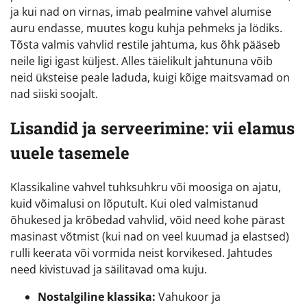
ja kui nad on virnas, imab pealmine vahvel alumise
auru endasse, muutes kogu kuhja pehmeks ja lödiks.
Tõsta valmis vahvlid restile jahtuma, kus õhk pääseb
neile ligi igast küljest. Alles täielikult jahtununa võib
neid üksteise peale laduda, kuigi kõige maitsvamad on
nad siiski soojalt.
Lisandid ja serveerimine: vii elamus
uuele tasemele
Klassikaline vahvel tuhksuhkru või moosiga on ajatu,
kuid võimalusi on lõputult. Kui oled valmistanud
õhukesed ja krõbedad vahvlid, võid need kohe pärast
masinast võtmist (kui nad on veel kuumad ja elastsed)
rulli keerata või vormida neist korvikesed. Jahtudes
need kivistuvad ja säilitavad oma kuju.
Nostalgiline klassika:
Vahukoor ja