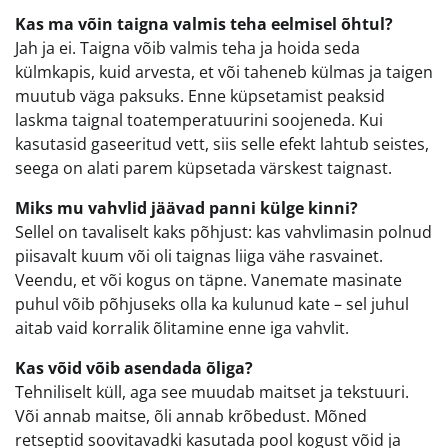
Kas ma võin taigna valmis teha eelmisel õhtul?
Jah ja ei. Taigna võib valmis teha ja hoida seda
külmkapis, kuid arvesta, et või taheneb külmas ja taigen
muutub väga paksuks. Enne küpsetamist peaksid
laskma taignal toatemperatuurini soojeneda. Kui
kasutasid gaseeritud vett, siis selle efekt lahtub seistes,
seega on alati parem küpsetada värskest taignast.
Miks mu vahvlid jäävad panni külge kinni?
Sellel on tavaliselt kaks põhjust: kas vahvlimasin polnud
piisavalt kuum või oli taignas liiga vähe rasvainet.
Veendu, et või kogus on täpne. Vanemate masinate
puhul võib põhjuseks olla ka kulunud kate – sel juhul
aitab vaid korralik õlitamine enne iga vahvlit.
Kas võid võib asendada õliga?
Tehniliselt küll, aga see muudab maitset ja tekstuuri.
Või annab maitse, õli annab krõbedust. Mõned
retseptid soovitavadki kasutada pool kogust võid ja