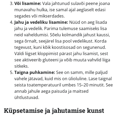
Või lisamine:
Vala jahtunud sulavõi peene joana
munavahu hulka, ise samal ajal aeglaselt edasi
segades või mikserdades.
Jahu ja vedeliku lisamine:
Nüüd on aeg lisada
jahu ja vedelik. Parima tulemuse saamiseks lisa
neid vaheldumisi. Sõelu kolmandik jahust kaussi,
sega õrnalt, seejärel lisa pool vedelikust. Korda
tegevust, kuni kõik koostisosad on segunenud.
Väldi liigset kloppimist pärast jahu lisamist, sest
see aktiveerib gluteeni ja võib muuta vahvlid liiga
sitkeks.
Taigna puhkamine:
See on samm, mille paljud
vahele jätavad, kuid mis on ülioluline. Lase taignal
seista toatemperatuuril umbes 15–20 minutit. See
annab jahule aega paisuda ja maitsed
ühtlustuvad.
Küpsetamise ja jahutamise kunst