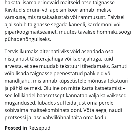
hakata lisama erinevaid maitseid otse taignasse.
Riivitud sidruni- või apelsinikoor annab imelise
värskuse, mis tasakaalustab või rammusust. Talvisel
ajal sobib taignasse segada kaneeli, kardemoni või
piparkoogimaitseainet, muutes tavalise hommikusöögi
pühadehõnguliseks.
Tervislikumaks alternatiiviks võid asendada osa
nisujahust täisterajahuga või kaerajahuga, kuid
arvesta, et see muudab tekstuuri tihedamaks. Samuti
võib lisada taignasse peenestatud pähkleid või
mandlijahu, mis annab küpsetistele mõnusa tekstuuri
ja pähklise meki. Oluline on mitte karta katsetamist –
see lollikindel baasretsept kannatab välja ka väikesed
mugandused, lubades sul leida just oma perele
sobivaima maitsekombinatsiooni. Võta aega, naudi
protsessi ja lase vahvlilõhnal täita oma kodu.
Posted in
Retseptid