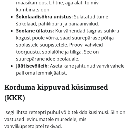
maasikamoos. Lihtne, aga alati toimiv
kombinatsioon.
Šokolaadisõbra unistus:
Sulatatud tume
šokolaad, pähklipuru ja banaaniviilud.
Soolane üllatus:
Kui vähendad taignas suhkru
kogust poole võrra, saad suurepärase põhja
soolastele suupistetele. Proovi vahvleid
toorjuustu, soolalõhe ja tilliga. See on
suurepärane idee peolauale.
Jäätisevõileib:
Aseta kahe jahtunud vahvli vahele
pall oma lemmikjäätist.
Korduma kippuvad küsimused
(KKK)
Isegi lihtsa retsepti puhul võib tekkida küsimusi. Siin on
vastused levinumatele muredele, mis
vahvliküpsetajatel tekivad.