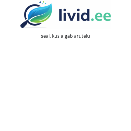
Skip
to
content
seal, kus algab arutelu