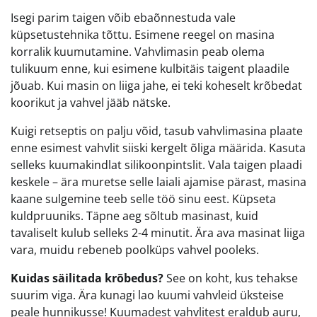
Isegi parim taigen võib ebaõnnestuda vale
küpsetustehnika tõttu. Esimene reegel on masina
korralik kuumutamine. Vahvlimasin peab olema
tulikuum enne, kui esimene kulbitäis taigent plaadile
jõuab. Kui masin on liiga jahe, ei teki koheselt krõbedat
koorikut ja vahvel jääb nätske.
Kuigi retseptis on palju võid, tasub vahvlimasina plaate
enne esimest vahvlit siiski kergelt õliga määrida. Kasuta
selleks kuumakindlat silikoonpintslit. Vala taigen plaadi
keskele – ära muretse selle laiali ajamise pärast, masina
kaane sulgemine teeb selle töö sinu eest. Küpseta
kuldpruuniks. Täpne aeg sõltub masinast, kuid
tavaliselt kulub selleks 2-4 minutit. Ära ava masinat liiga
vara, muidu rebeneb poolküps vahvel pooleks.
Kuidas säilitada krõbedus?
See on koht, kus tehakse
suurim viga. Ära kunagi lao kuumi vahvleid üksteise
peale hunnikusse! Kuumadest vahvlitest eraldub auru,