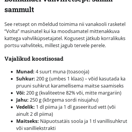
sammult
See retsept on mõeldud toimima nii vanakooli rasketel
“Volta” masinatel kui ka moodsamatel mittenakkuva
kattega vahvliküpsetajatel. Kogusest jätkub korralikuks
portsu vahvliteks, millest jagub tervele perele.
Vajalikud koostisosad
Munad:
4 suurt muna (toasooja)
Suhkur:
200 g (umbes 1 klaas) – võid kasutada ka
pruuni suhkrut karamellisema maitse saamiseks
Või:
200 g (kvaliteetne 82% või, mitte margariin)
Jahu:
250 g (kõrgema sordi nisujahu)
Vedelik:
1 dl piima ja 1 dl gaseeritud vett (või
ainult 2 dl piima)
Maitseks:
Näpuotsatäis soola ja 1 tl vanillisuhkrut
või vanilliekstrakti