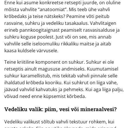
Enne kui asume konkreetse retsepti juurde, on oluline
mõista vahvlite “anatoomiat”. Mis teeb ühe vahvli
krõbedaks ja teise nätskeks? Peamine võti peitub
rasvaine, suhkru ja vedeliku tasakaalus. Vahvlitaigen
erineb pannkoogitaignast peamiselt rasvasisalduse ja
suhkru koguse poolest. Just või on see, mis annab
vahvlile selle iseloomuliku rikkaliku maitse ja aitab
kaasa kuldsele värvusele.
Teine kriitiline komponent on suhkur. Suhkur ei ole
retseptis ainult magususe andmiseks. Kuumutamisel
suhkur karamellistub, mis tekitab vahvli pinnale selle
ihaldatud krõbeda kooriku. Kui suhkrut on liiga vähe,
jäävad vahvlid kahvatuks ja pehmeks. Kui aga liiga palju,
võivad need enne küpsemist kõrbeda.
Vedeliku valik: piim, vesi või mineraalvesi?
Vedeliku valikust sõltub vahvli tekstuur rohkem, kui