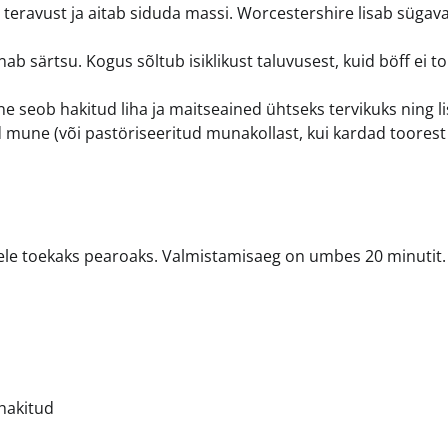
teravust ja aitab siduda massi. Worcestershire lisab sügav
nab särtsu. Kogus sõltub isiklikust taluvusest, kuid böff ei t
e seob hakitud liha ja maitseained ühtseks tervikuks ning l
id mune (või pastöriseeritud munakollast, kui kardad toorest
ele toekaks pearoaks. Valmistamisaeg on umbes 20 minutit.
 hakitud