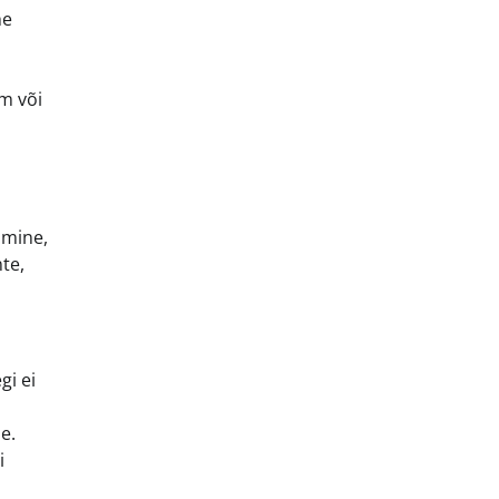
he
mm või
omine,
te,
gi ei
e.
i