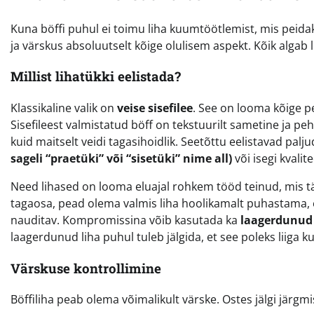
Kuna böffi puhul ei toimu liha kuumtöötlemist, mis peidak
ja värskus absoluutselt kõige olulisem aspekt. Kõik algab li
Millist lihatükki eelistada?
Klassikaline valik on
veise sisefilee
. See on looma kõige p
Sisefileest valmistatud böff on tekstuurilt sametine ja pe
kuid maitselt veidi tagasihoidlik. Seetõttu eelistavad pa
sageli “praetüki” või “sisetüki” nime all)
või isegi kvalit
Need lihased on looma eluajal rohkem tööd teinud, mis tä
tagaosa, pead olema valmis liha hoolikamalt puhastama, 
nauditav. Kompromissina võib kasutada ka
laagerdunud 
laagerdunud liha puhul tuleb jälgida, et see poleks liiga ku
Värskuse kontrollimine
Böffiliha peab olema võimalikult värske. Ostes jälgi järgmi