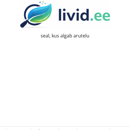
seal, kus algab arutelu