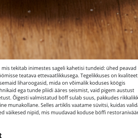
mis tekitab inimestes sageli kahetisi tundeid: ühed peavad
misse teatava ettevaatlikkusega. Tegelikkuses on kvaliteet
asemaid liharoogasid, mida on võimalik koduses köögis
hnikaid ega tunde pliidi ääres seismist, vaid pigem austust
tust. Õigesti valmistatud böff sulab suus, pakkudes rikkalik
e munakollane. Selles artiklis vaatame süvitsi, kuidas valida
need väikesed nipid, mis muudavad koduse böffi restoraniväär
t