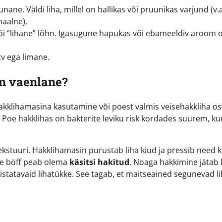
ne. Väldi liha, millel on hallikas või pruunikas varjund (v.a
aalne).
või “lihane” lõhn. Igasugune hapukas või ebameeldiv aroom 
tv ega limane.
on vaenlane?
hakklihamasina kasutamine või poest valmis veisehakkliha o
Poe hakklihas on bakterite leviku risk kordades suurem, ku
 tekstuuri. Hakklihamasin purustab liha kiud ja pressib need 
ge böff peab olema
käsitsi hakitud
. Noaga hakkimine jätab 
istatavaid lihatükke. See tagab, et maitseained segunevad l