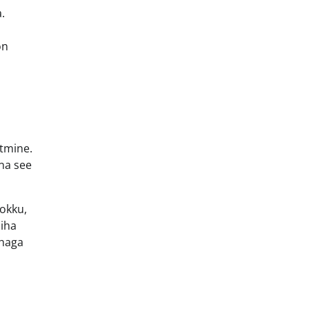
.
on
stmine.
na see
kokku,
liha
ihaga