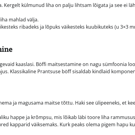
Kergelt külmunud liha on palju lihtsam lõigata ja see ei lä
iha mahlad välja.
nikesteks ribadeks ja lõpuks väikesteks kuubikuteks (u 3×3 
mine
ugevaid kaaslasi. Böffi maitsestamine on nagu sümfoonia lo
jus. Klassikaline Prantsuse böff sisaldab kindlaid komponen
ema ja magusama maitse tõttu. Haki see ülipeeneks, et kee
iku happe ja krõmpsu, mis lõikab läbi toore liha rammusus
suured kapparid väiksemaks. Kurk peaks olema pigem hapu ku