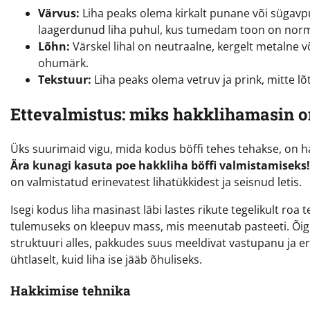
Värvus:
Liha peaks olema kirkalt punane või sügavpuna
laagerdunud liha puhul, kus tumedam toon on norm
Lõhn:
Värskel lihal on neutraalne, kergelt metalne 
ohumärk.
Tekstuur:
Liha peaks olema vetruv ja prink, mitte lõ
Ettevalmistus: miks hakklihamasin 
Üks suurimaid vigu, mida kodus böffi tehes tehakse, on 
Ära kunagi kasuta poe hakkliha böffi valmistamiseks!
on valmistatud erinevatest lihatükkidest ja seisnud letis.
Isegi kodus liha masinast läbi lastes rikute tegelikult roa
tulemuseks on kleepuv mass, mis meenutab pasteeti. Õi
struktuuri alles, pakkudes suus meeldivat vastupanu ja er
ühtlaselt, kuid liha ise jääb õhuliseks.
Hakkimise tehnika