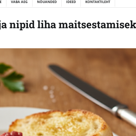
E
VABA AEG
NÕUANDED
IDEED
KONTAKTILEHT
 ja nipid liha maitsestamise