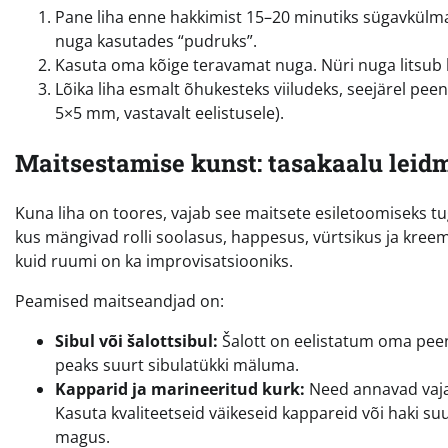
Pane liha enne hakkimist 15–20 minutiks sügavkülma. 
nuga kasutades “pudruks”.
Kasuta oma kõige teravamat nuga. Nüri nuga litsub l
Lõika liha esmalt õhukesteks viiludeks, seejärel pee
5×5 mm, vastavalt eelistusele).
Maitsestamise kunst: tasakaalu leid
Kuna liha on toores, vajab see maitsete esiletoomiseks t
kus mängivad rolli soolasus, happesus, vürtsikus ja kreem
kuid ruumi on ka improvisatsiooniks.
Peamised maitseandjad on:
Sibul või šalottsibul:
Šalott on eelistatum oma peen
peaks suurt sibulatükki mäluma.
Kapparid ja marineeritud kurk:
Need annavad vajal
Kasuta kvaliteetseid väikeseid kappareid või haki 
magus.