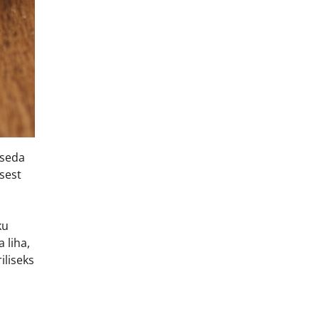
 seda
sest
ku
 liha,
iliseks