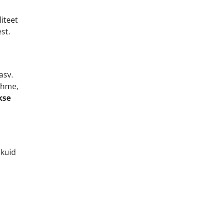
iteet
st.
asv.
pehme,
kse
 kuid