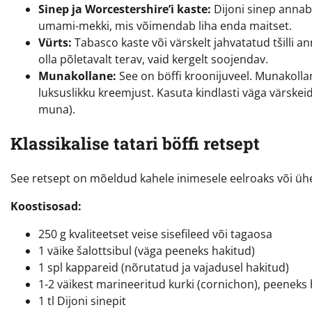
Sinep ja Worcestershire’i kaste:
Dijoni sinep annab 
umami-mekki, mis võimendab liha enda maitset.
Vürts:
Tabasco kaste või värskelt jahvatatud tšilli an
olla põletavalt terav, vaid kergelt soojendav.
Munakollane:
See on böffi kroonijuveel. Munakollan
luksuslikku kreemjust. Kasuta kindlasti väga värske
muna).
Klassikalise tatari böffi retsept
See retsept on mõeldud kahele inimesele eelroaks või üh
Koostisosad:
250 g kvaliteetset veise sisefileed või tagaosa
1 väike šalottsibul (väga peeneks hakitud)
1 spl kappareid (nõrutatud ja vajadusel hakitud)
1-2 väikest marineeritud kurki (cornichon), peeneks
1 tl Dijoni sinepit