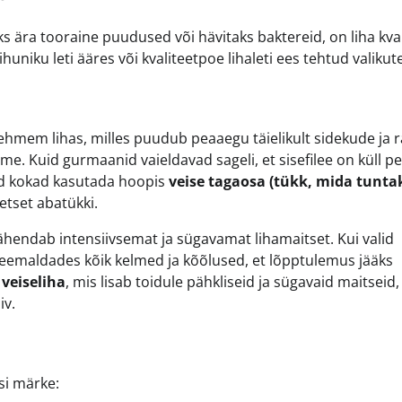
s ära tooraine puudused või hävitaks baktereid, on liha kval
huniku leti ääres või kvaliteetpoe lihaleti ees tehtud valikute
ehmem lihas, milles puudub peaaegu täielikult sidekude ja r
hme. Kuid gurmaanid vaieldavad sageli, et sisefilee on küll 
ljud kokad kasutada hoopis
veise tagaosa (tükk, mida tunta
eetset abatükki.
hendab intensiivsemat ja sügavamat lihamaitset. Kui valid
eemaldades kõik kelmed ja kõõlused, et lõpptulemus jääks
veiseliha
, mis lisab toidule pähkliseid ja sügavaid maitseid,
iv.
si märke: