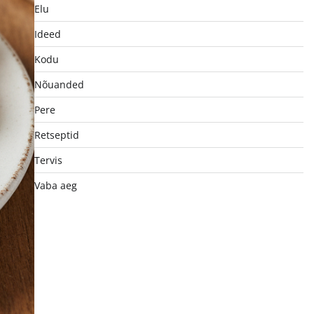
Elu
Ideed
Kodu
Nõuanded
Pere
Retseptid
Tervis
Vaba aeg