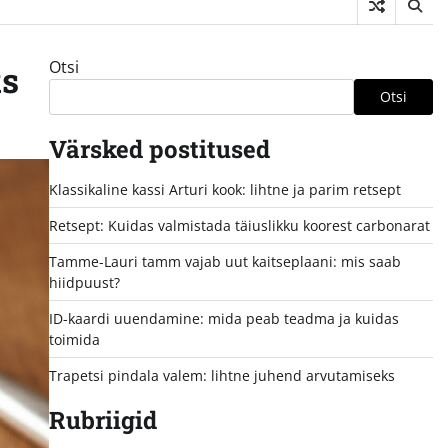
Otsi
ks
Otsi
Värsked postitused
Klassikaline kassi Arturi kook: lihtne ja parim retsept
Retsept: Kuidas valmistada täiuslikku koorest carbonarat
Tamme-Lauri tamm vajab uut kaitseplaani: mis saab
hiidpuust?
ID-kaardi uuendamine: mida peab teadma ja kuidas
toimida
Trapetsi pindala valem: lihtne juhend arvutamiseks
Rubriigid