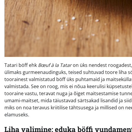
Tatari böff ehk
Bœuf à la Tatar
on üks nendest roogadest, 
ülimaks gurmeenaudinguks, teised suhtuvad toore liha söö
toorainest valmistatud böff üks puhtamaid ja maitseküll
valmistada. See on roog, mis ei nõua keerulisi küpsetuste
tooraine vastu, teravat nuga ja õiget maitsestamise tunne
umami-maitset, mida täiustavad särtsakad lisandid ja siidin
miks on noa teravus kriitilise tähtsusega ja millised on 
elamuseks.
Liha valimine: eduka böffi vundamen