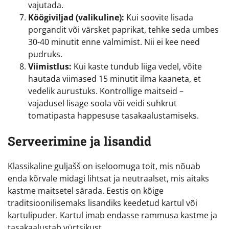
vajutada.
Köögiviljad (valikuline):
Kui soovite lisada
porgandit või värsket paprikat, tehke seda umbes
30-40 minutit enne valmimist. Nii ei kee need
pudruks.
Viimistlus:
Kui kaste tundub liiga vedel, võite
hautada viimased 15 minutit ilma kaaneta, et
vedelik aurustuks. Kontrollige maitseid –
vajadusel lisage soola või veidi suhkrut
tomatipasta happesuse tasakaalustamiseks.
Serveerimine ja lisandid
Klassikaline guljašš on iseloomuga toit, mis nõuab
enda kõrvale midagi lihtsat ja neutraalset, mis aitaks
kastme maitsetel särada. Eestis on kõige
traditsioonilisemaks lisandiks keedetud kartul või
kartulipuder. Kartul imab endasse rammusa kastme ja
tasakaalustab vürtsikust.