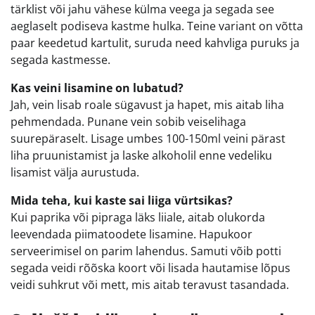
tärklist või jahu vähese külma veega ja segada see
aeglaselt podiseva kastme hulka. Teine variant on võtta
paar keedetud kartulit, suruda need kahvliga puruks ja
segada kastmesse.
Kas veini lisamine on lubatud?
Jah, vein lisab roale sügavust ja hapet, mis aitab liha
pehmendada. Punane vein sobib veiselihaga
suurepäraselt. Lisage umbes 100-150ml veini pärast
liha pruunistamist ja laske alkoholil enne vedeliku
lisamist välja aurustuda.
Mida teha, kui kaste sai liiga vürtsikas?
Kui paprika või pipraga läks liiale, aitab olukorda
leevendada piimatoodete lisamine. Hapukoor
serveerimisel on parim lahendus. Samuti võib potti
segada veidi rõõska koort või lisada hautamise lõpus
veidi suhkrut või mett, mis aitab teravust tasandada.