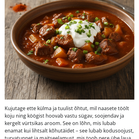
Kujutage ette külma ja tuulist õhtut, mil naasete töölt
koju ning köögist hoovab vastu sügav, soojendav ja
kergelt vürtsikas aroom. See on lõhn, mis lubab
enamat kui lihtsalt kõhutäidet – see lubab kodusoojust,
turvatunnet ja maitseelamust, mis toob pere ühe laua