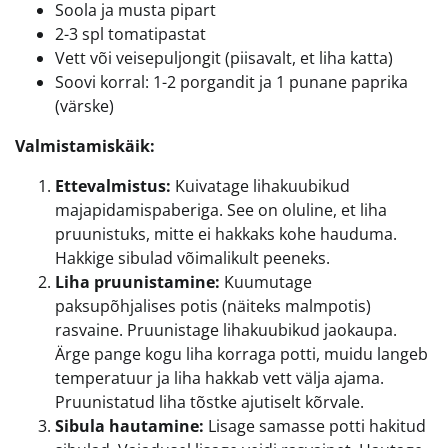
Soola ja musta pipart
2-3 spl tomatipastat
Vett või veisepuljongit (piisavalt, et liha katta)
Soovi korral: 1-2 porgandit ja 1 punane paprika
(värske)
Valmistamiskäik:
Ettevalmistus:
Kuivatage lihakuubikud
majapidamispaberiga. See on oluline, et liha
pruunistuks, mitte ei hakkaks kohe hauduma.
Hakkige sibulad võimalikult peeneks.
Liha pruunistamine:
Kuumutage
paksupõhjalises potis (näiteks malmpotis)
rasvaine. Pruunistage lihakuubikud jaokaupa.
Ärge pange kogu liha korraga potti, muidu langeb
temperatuur ja liha hakkab vett välja ajama.
Pruunistatud liha tõstke ajutiselt kõrvale.
Sibula hautamine:
Lisage samasse potti hakitud