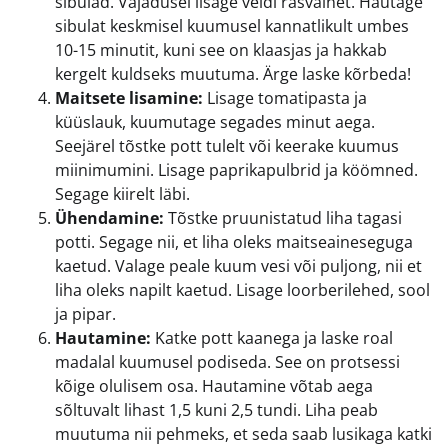
sibulad. Vajadusel lisage veidi rasvainet. Hautage
sibulat keskmisel kuumusel kannatlikult umbes
10-15 minutit, kuni see on klaasjas ja hakkab
kergelt kuldseks muutuma. Ärge laske kõrbeda!
Maitsete lisamine:
Lisage tomatipasta ja
küüslauk, kuumutage segades minut aega.
Seejärel tõstke pott tulelt või keerake kuumus
miinimumini. Lisage paprikapulbrid ja köömned.
Segage kiirelt läbi.
Ühendamine:
Tõstke pruunistatud liha tagasi
potti. Segage nii, et liha oleks maitseaineseguga
kaetud. Valage peale kuum vesi või puljong, nii et
liha oleks napilt kaetud. Lisage loorberilehed, sool
ja pipar.
Hautamine:
Katke pott kaanega ja laske roal
madalal kuumusel podiseda. See on protsessi
kõige olulisem osa. Hautamine võtab aega
sõltuvalt lihast 1,5 kuni 2,5 tundi. Liha peab
muutuma nii pehmeks, et seda saab lusikaga katki