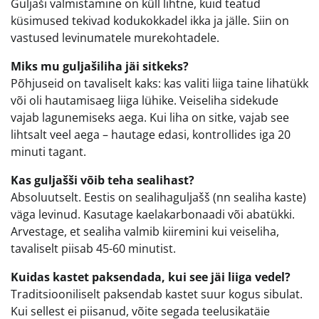
Guljaši valmistamine on küll lihtne, kuid teatud
küsimused tekivad kodukokkadel ikka ja jälle. Siin on
vastused levinumatele murekohtadele.
Miks mu guljašiliha jäi sitkeks?
Põhjuseid on tavaliselt kaks: kas valiti liiga taine lihatükk
või oli hautamisaeg liiga lühike. Veiseliha sidekude
vajab lagunemiseks aega. Kui liha on sitke, vajab see
lihtsalt veel aega – hautage edasi, kontrollides iga 20
minuti tagant.
Kas guljašši võib teha sealihast?
Absoluutselt. Eestis on sealihaguljašš (nn sealiha kaste)
väga levinud. Kasutage kaelakarbonaadi või abatükki.
Arvestage, et sealiha valmib kiiremini kui veiseliha,
tavaliselt piisab 45-60 minutist.
Kuidas kastet paksendada, kui see jäi liiga vedel?
Traditsiooniliselt paksendab kastet suur kogus sibulat.
Kui sellest ei piisanud, võite segada teelusikatäie