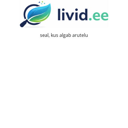
Skip
to
content
seal, kus algab arutelu