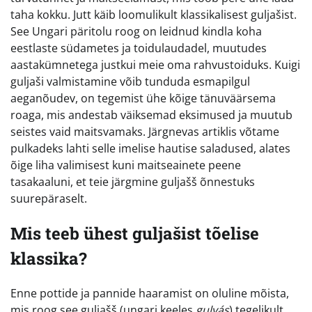
taha kokku. Jutt käib loomulikult klassikalisest guljašist.
See Ungari päritolu roog on leidnud kindla koha
eestlaste südametes ja toidulaudadel, muutudes
aastakümnetega justkui meie oma rahvustoiduks. Kuigi
guljaši valmistamine võib tunduda esmapilgul
aeganõudev, on tegemist ühe kõige tänuväärsema
roaga, mis andestab väiksemad eksimused ja muutub
seistes vaid maitsvamaks. Järgnevas artiklis võtame
pulkadeks lahti selle imelise hautise saladused, alates
õige liha valimisest kuni maitseainete peene
tasakaaluni, et teie järgmine guljašš õnnestuks
suurepäraselt.
Mis teeb ühest guljašist tõelise
klassika?
Enne pottide ja pannide haaramist on oluline mõista,
mis roog see guljašš (ungari keeles
gulyás
) tegelikult