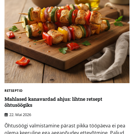
RETSEPTID
Mahlased kanavardad ahjus: lihtne retsept
õhtusöögiks
22. Mai 2026
Õhtusöögi valmistamine pärast pikka tööpäeva ei pea
olema keeruline ega aeganõudev ettevõtmine. Paljud