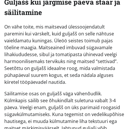
Guljašš kui järgmise päeva staar ja
säilitamine
On vähe toite, mis maitsevad ülessoojendatult
paremini kui värskelt, kuid guljašš on selle nähtuse
vaieldamatu kuningas. Üleöö seistes toimub pajas
tõeline maagia. Maitseained imbuvad sügavamale
lihakiududesse, sibul ja tomatipasta ühinevad veelgi
harmoonilisemaks tervikuks ning maitsed “settivad”.
Seetõttu on guljašš ideaalne roog, mida valmistada
pühapäeval suurem kogus, et seda nädala alguses
kiiretel tööpäevadel nautida.
Säilitamise osas on guljašš väga vähenõudlik.
Külmkapis säilib see õhukindlalt suletuna vabalt 3-4
päeva. Veelgi enam, guljašš on üks parimaid roogasid
sügavkülmutamiseks. Kuna tegemist on vedelikupõhise
hautisega, ei muuda külmutamine liha tekstuuri ega
maitset märkimisväärselt. Jahtunud guljaši võib