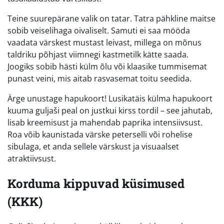
Teine suurepärane valik on tatar. Tatra pähkline maitse
sobib veiselihaga oivaliselt. Samuti ei saa mööda
vaadata värskest mustast leivast, millega on mõnus
taldriku põhjast viimnegi kastmetilk kätte saada.
Joogiks sobib hästi külm õlu või klaasike tummisemat
punast veini, mis aitab rasvasemat toitu seedida.
Ärge unustage hapukoort! Lusikatäis külma hapukoort
kuuma guljaši peal on justkui kirss tordil – see jahutab,
lisab kreemisust ja mahendab paprika intensiivsust.
Roa võib kaunistada värske peterselli või rohelise
sibulaga, et anda sellele värskust ja visuaalset
atraktiivsust.
Korduma kippuvad küsimused
(KKK)