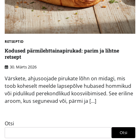
RETSEPTID
Kodused pärmilehttainapirukad: parim ja lihtne
retsept
30. Märts 2026
Värskete, ahjusoojade pirukate lõhn on midagi, mis
toob koheselt meelde lapsepõlve hubased hommikud
või pidulikud perekondlikud koosviibimised. See eriline
aroom, kus segunevad või, pärmi ja […]
Otsi
Otsi