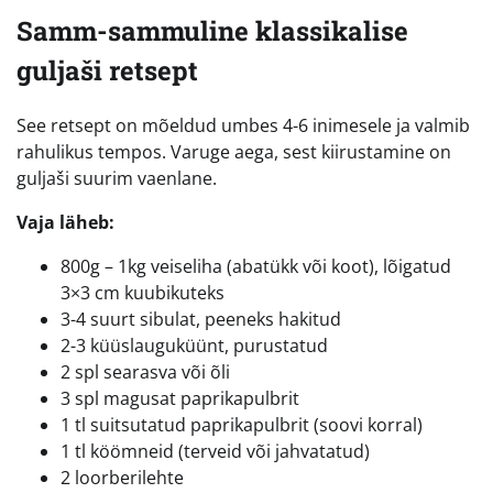
Samm-sammuline klassikalise
guljaši retsept
See retsept on mõeldud umbes 4-6 inimesele ja valmib
rahulikus tempos. Varuge aega, sest kiirustamine on
guljaši suurim vaenlane.
Vaja läheb:
800g – 1kg veiseliha (abatükk või koot), lõigatud
3×3 cm kuubikuteks
3-4 suurt sibulat, peeneks hakitud
2-3 küüslauguküünt, purustatud
2 spl searasva või õli
3 spl magusat paprikapulbrit
1 tl suitsutatud paprikapulbrit (soovi korral)
1 tl köömneid (terveid või jahvatatud)
2 loorberilehte