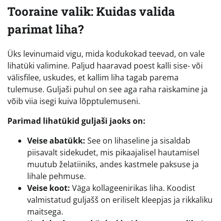
Tooraine valik: Kuidas valida
parimat liha?
Üks levinumaid vigu, mida kodukokad teevad, on vale
lihatüki valimine. Paljud haaravad poest kalli sise- või
välisfilee, uskudes, et kallim liha tagab parema
tulemuse. Guljaši puhul on see aga raha raiskamine ja
võib viia isegi kuiva lõpptulemuseni.
Parimad lihatükid guljaši jaoks on:
Veise abatükk:
See on lihaseline ja sisaldab
piisavalt sidekudet, mis pikaajalisel hautamisel
muutub želatiiniks, andes kastmele paksuse ja
lihale pehmuse.
Veise koot:
Väga kollageenirikas liha. Koodist
valmistatud guljašš on eriliselt kleepjas ja rikkaliku
maitsega.