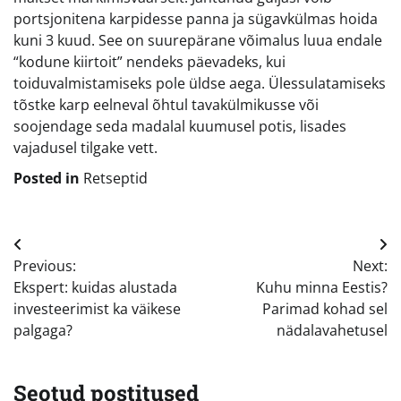
portsjonitena karpidesse panna ja sügavkülmas hoida
kuni 3 kuud. See on suurepärane võimalus luua endale
“kodune kiirtoit” nendeks päevadeks, kui
toiduvalmistamiseks pole üldse aega. Ülessulatamiseks
tõstke karp eelneval õhtul tavakülmikusse või
soojendage seda madalal kuumusel potis, lisades
vajadusel tilgake vett.
Posted in
Retseptid
Navigeerimine
Previous:
Next:
Ekspert: kuidas alustada
Kuhu minna Eestis?
investeerimist ka väikese
Parimad kohad sel
palgaga?
nädalavahetusel
Seotud postitused