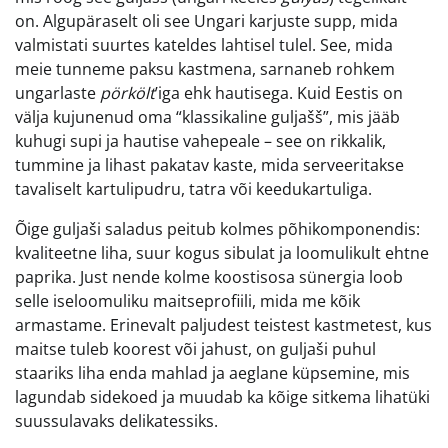
on. Algupäraselt oli see Ungari karjuste supp, mida
valmistati suurtes kateldes lahtisel tulel. See, mida
meie tunneme paksu kastmena, sarnaneb rohkem
ungarlaste
pörkölt
’iga ehk hautisega. Kuid Eestis on
välja kujunenud oma “klassikaline guljašš”, mis jääb
kuhugi supi ja hautise vahepeale – see on rikkalik,
tummine ja lihast pakatav kaste, mida serveeritakse
tavaliselt kartulipudru, tatra või keedukartuliga.
Õige guljaši saladus peitub kolmes põhikomponendis:
kvaliteetne liha, suur kogus sibulat ja loomulikult ehtne
paprika. Just nende kolme koostisosa sünergia loob
selle iseloomuliku maitseprofiili, mida me kõik
armastame. Erinevalt paljudest teistest kastmetest, kus
maitse tuleb koorest või jahust, on guljaši puhul
staariks liha enda mahlad ja aeglane küpsemine, mis
lagundab sidekoed ja muudab ka kõige sitkema lihatüki
suussulavaks delikatessiks.