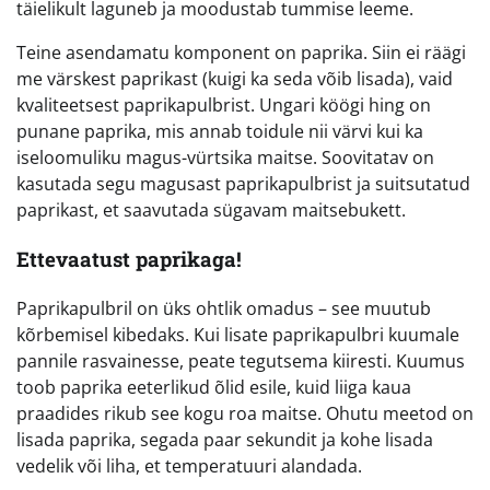
täielikult laguneb ja moodustab tummise leeme.
Teine asendamatu komponent on paprika. Siin ei räägi
me värskest paprikast (kuigi ka seda võib lisada), vaid
kvaliteetsest paprikapulbrist. Ungari köögi hing on
punane paprika, mis annab toidule nii värvi kui ka
iseloomuliku magus-vürtsika maitse. Soovitatav on
kasutada segu magusast paprikapulbrist ja suitsutatud
paprikast, et saavutada sügavam maitsebukett.
Ettevaatust paprikaga!
Paprikapulbril on üks ohtlik omadus – see muutub
kõrbemisel kibedaks. Kui lisate paprikapulbri kuumale
pannile rasvainesse, peate tegutsema kiiresti. Kuumus
toob paprika eeterlikud õlid esile, kuid liiga kaua
praadides rikub see kogu roa maitse. Ohutu meetod on
lisada paprika, segada paar sekundit ja kohe lisada
vedelik või liha, et temperatuuri alandada.