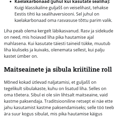
Kaelakarbonaad (juhul kui kasutate sealiha):
Kuigi klassikaline guljašš on veiselihast, tehakse
Eestis tihti ka sealihaversiooni. Sel juhul on
kaelakarbonaad oma rasvasuse tõttu parim valik.
Liha peab olema kergelt läbikasvanud. Rasv ja sidekude
on need, mis hoiavad liha pika hautamise ajal
mahlasena. Kui kasutate täiesti taineid tükke, muutub
liha kiuliseks ja kuivaks, olenemata sellest, kui palju
kastet ümber on.
Maitseainete ja sibula kriitiline roll
Mõned kokad ütlevad naljatamisi, et guljašš on
tegelikult sibulakaste, kuhu on lisatud liha. Selles on
oma tõetera. Sibul ei ole siin lihtsalt maitseaine, vaid
kastme paksendaja. Traditsiooniline retsept ei näe ette
jahu kasutamist kastme paksendamiseks; selle töö teeb
ära suur kogus sibulat, mis pika hautamise käigus