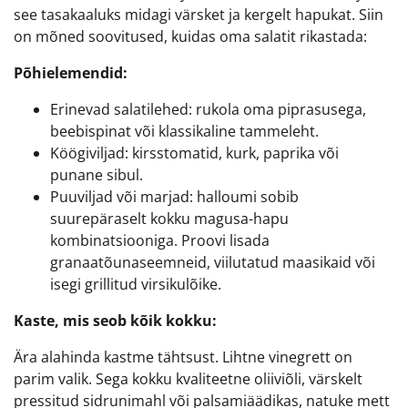
see tasakaaluks midagi värsket ja kergelt hapukat. Siin
on mõned soovitused, kuidas oma salatit rikastada:
Põhielemendid:
Erinevad salatilehed: rukola oma piprasusega,
beebispinat või klassikaline tammeleht.
Köögiviljad: kirsstomatid, kurk, paprika või
punane sibul.
Puuviljad või marjad: halloumi sobib
suurepäraselt kokku magusa-hapu
kombinatsiooniga. Proovi lisada
granaatõunaseemneid, viilutatud maasikaid või
isegi grillitud virsikulõike.
Kaste, mis seob kõik kokku:
Ära alahinda kastme tähtsust. Lihtne vinegrett on
parim valik. Sega kokku kvaliteetne oliiviõli, värskelt
pressitud sidrunimahl või palsamiäädikas, natuke mett