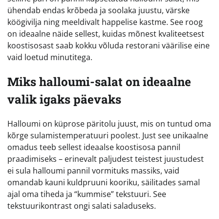
ühendab endas krõbeda ja soolaka juustu, värske
köögivilja ning meeldivalt happelise kastme. See roog
on ideaalne näide sellest, kuidas mõnest kvaliteetsest
koostisosast saab kokku võluda restorani väärilise eine
vaid loetud minutitega.
Miks halloumi-salat on ideaalne
valik igaks päevaks
Halloumi on küprose päritolu juust, mis on tuntud oma
kõrge sulamistemperatuuri poolest. Just see unikaalne
omadus teeb sellest ideaalse koostisosa pannil
praadimiseks – erinevalt paljudest teistest juustudest
ei sula halloumi pannil vormituks massiks, vaid
omandab kauni kuldpruuni kooriku, säilitades samal
ajal oma tiheda ja “kummise” tekstuuri. See
tekstuurikontrast ongi salati saladuseks.