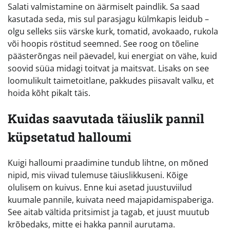
Salati valmistamine on äärmiselt paindlik. Sa saad
kasutada seda, mis sul parasjagu külmkapis leidub –
olgu selleks siis värske kurk, tomatid, avokaado, rukola
või hoopis röstitud seemned. See roog on tõeline
päästerõngas neil päevadel, kui energiat on vähe, kuid
soovid süüa midagi toitvat ja maitsvat. Lisaks on see
loomulikult taimetoitlane, pakkudes piisavalt valku, et
hoida kõht pikalt täis.
Kuidas saavutada täiuslik pannil
küpsetatud halloumi
Kuigi halloumi praadimine tundub lihtne, on mõned
nipid, mis viivad tulemuse täiuslikkuseni. Kõige
olulisem on kuivus. Enne kui asetad juustuviilud
kuumale pannile, kuivata need majapidamispaberiga.
See aitab vältida pritsimist ja tagab, et juust muutub
krõbedaks, mitte ei hakka pannil aurutama.