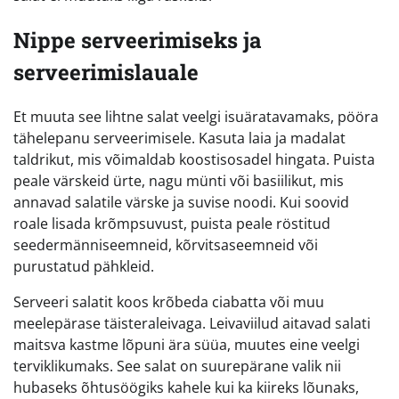
Nippe serveerimiseks ja
serveerimislauale
Et muuta see lihtne salat veelgi isuäratavamaks, pööra
tähelepanu serveerimisele. Kasuta laia ja madalat
taldrikut, mis võimaldab koostisosadel hingata. Puista
peale värskeid ürte, nagu münti või basiilikut, mis
annavad salatile värske ja suvise noodi. Kui soovid
roale lisada krõmpsuvust, puista peale röstitud
seedermänniseemneid, kõrvitsaseemneid või
purustatud pähkleid.
Serveeri salatit koos krõbeda ciabatta või muu
meelepärase täisteraleivaga. Leivaviilud aitavad salati
maitsva kastme lõpuni ära süüa, muutes eine veelgi
terviklikumaks. See salat on suurepärane valik nii
hubaseks õhtusöögiks kahele kui ka kiireks lõunaks,