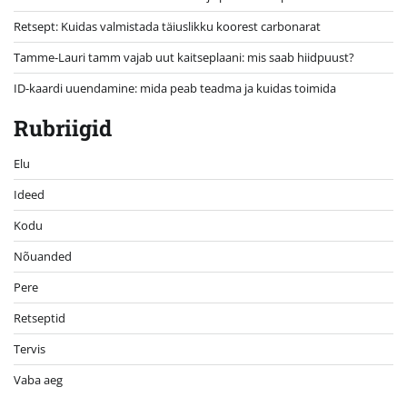
Retsept: Kuidas valmistada täiuslikku koorest carbonarat
Tamme-Lauri tamm vajab uut kaitseplaani: mis saab hiidpuust?
ID-kaardi uuendamine: mida peab teadma ja kuidas toimida
Rubriigid
Elu
Ideed
Kodu
Nõuanded
Pere
Retseptid
Tervis
Vaba aeg