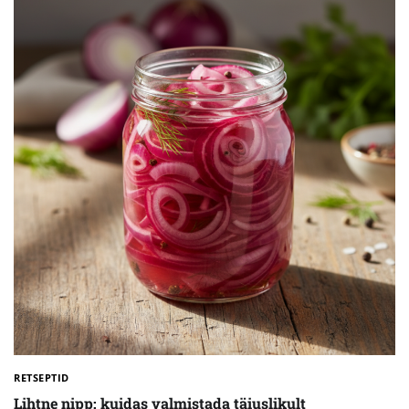
RETSEPTID
Lihtne nipp: kuidas valmistada täiuslikult