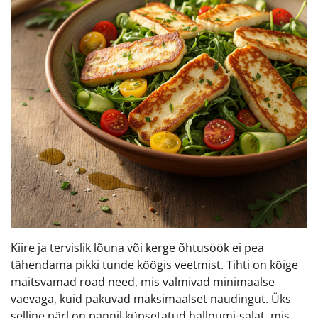
Kiire ja tervislik lõuna või kerge õhtusöök ei pea
tähendama pikki tunde köögis veetmist. Tihti on kõige
maitsvamad road need, mis valmivad minimaalse
vaevaga, kuid pakuvad maksimaalset naudingut. Üks
selline pärl on pannil küpsetatud halloumi-salat, mis