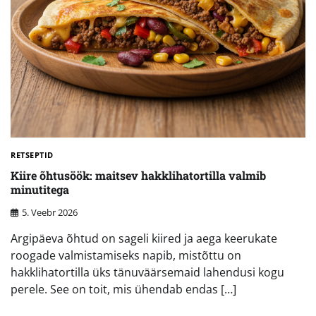
RETSEPTID
Kiire õhtusöök: maitsev hakklihatortilla valmib
minutitega
5. Veebr 2026
Argipäeva õhtud on sageli kiired ja aega keerukate
roogade valmistamiseks napib, mistõttu on
hakklihatortilla üks tänuväärsemaid lahendusi kogu
perele. See on toit, mis ühendab endas […]