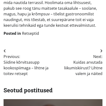
mida nautida terrassil. Hoolimata oma lihtsusest,
pakub see roog tänu maitsete tasakaalule – soolane,
magus, hapu ja krõmpsuv – tõelist gastronoomilist
naudingut, mis tõestab, et suurepärane toit ei vaja
keerulisi tehnikaid ega tunde kestvat ettevalmistust.
Posted in
Retseptid
Navigeerimine
Previous:
Next:
Siidine kõrvitsasupp
Kuidas arvutada
kookospiimaga – lihtne ja
liikumiskiirust? Lihtne
toitev retsept
valem ja näited
Seotud postitused