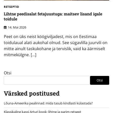
RETSEPTID
Lihtne peedisalat fetajuustuga: maitsev lisand igale
toidule
14. Mai 2026
Peet on üks neist köögiviljadest, mis on Eestimaa
toidulaual alati aukohal olnud. See sügavlilla juurvili on
mitte ainult taskukohane ja tervislik, vaid ka äärmiselt
mitmekülgne. […]
Otsi
Otsi
Värsked postitused
Lõuna-Ameerika pealinnad: mida tasub kindlasti külastada?
Klassikaline kassi Arturi kook: lihtne ja parim retsept