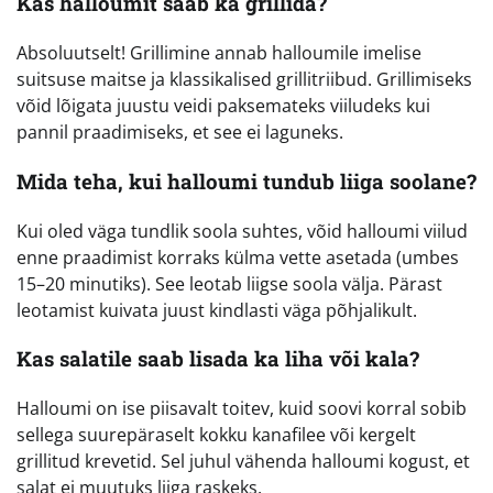
Kas halloumit saab ka grillida?
Absoluutselt! Grillimine annab halloumile imelise
suitsuse maitse ja klassikalised grillitriibud. Grillimiseks
võid lõigata juustu veidi paksemateks viiludeks kui
pannil praadimiseks, et see ei laguneks.
Mida teha, kui halloumi tundub liiga soolane?
Kui oled väga tundlik soola suhtes, võid halloumi viilud
enne praadimist korraks külma vette asetada (umbes
15–20 minutiks). See leotab liigse soola välja. Pärast
leotamist kuivata juust kindlasti väga põhjalikult.
Kas salatile saab lisada ka liha või kala?
Halloumi on ise piisavalt toitev, kuid soovi korral sobib
sellega suurepäraselt kokku kanafilee või kergelt
grillitud krevetid. Sel juhul vähenda halloumi kogust, et
salat ei muutuks liiga raskeks.