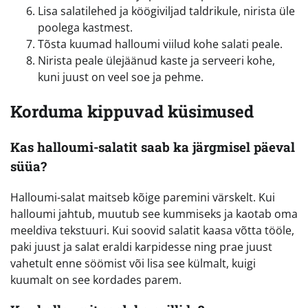
Lisa salatilehed ja köögiviljad taldrikule, nirista üle
poolega kastmest.
Tõsta kuumad halloumi viilud kohe salati peale.
Nirista peale ülejäänud kaste ja serveeri kohe,
kuni juust on veel soe ja pehme.
Korduma kippuvad küsimused
Kas halloumi-salatit saab ka järgmisel päeval
süüa?
Halloumi-salat maitseb kõige paremini värskelt. Kui
halloumi jahtub, muutub see kummiseks ja kaotab oma
meeldiva tekstuuri. Kui soovid salatit kaasa võtta tööle,
paki juust ja salat eraldi karpidesse ning prae juust
vahetult enne söömist või lisa see külmalt, kuigi
kuumalt on see kordades parem.