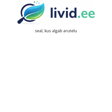
Skip
to
content
seal, kus algab arutelu