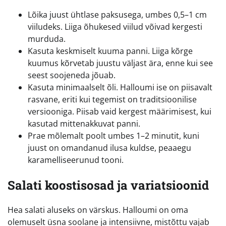
Lõika juust ühtlase paksusega, umbes 0,5–1 cm
viiludeks. Liiga õhukesed viilud võivad kergesti
murduda.
Kasuta keskmiselt kuuma panni. Liiga kõrge
kuumus kõrvetab juustu väljast ära, enne kui see
seest soojeneda jõuab.
Kasuta minimaalselt õli. Halloumi ise on piisavalt
rasvane, eriti kui tegemist on traditsioonilise
versiooniga. Piisab vaid kergest määrimisest, kui
kasutad mittenakkuvat panni.
Prae mõlemalt poolt umbes 1–2 minutit, kuni
juust on omandanud ilusa kuldse, peaaegu
karamelliseerunud tooni.
Salati koostisosad ja variatsioonid
Hea salati aluseks on värskus. Halloumi on oma
olemuselt üsna soolane ja intensiivne, mistõttu vajab