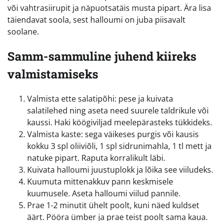
või vahtrasiirupit ja näpuotsatäis musta pipart. Ära lisa
täiendavat soola, sest halloumi on juba piisavalt
soolane.
Samm-sammuline juhend kiireks
valmistamiseks
Valmista ette salatipõhi: pese ja kuivata
salatilehed ning aseta need suurele taldrikule või
kaussi. Haki köögiviljad meelepärasteks tükkideks.
Valmista kaste: sega väikeses purgis või kausis
kokku 3 spl oliiviõli, 1 spl sidrunimahla, 1 tl mett ja
natuke pipart. Raputa korralikult läbi.
Kuivata halloumi juustuplokk ja lõika see viiludeks.
Kuumuta mittenakkuv pann keskmisele
kuumusele. Aseta halloumi viilud pannile.
Prae 1-2 minutit ühelt poolt, kuni näed kuldset
äärt. Pööra ümber ja prae teist poolt sama kaua.