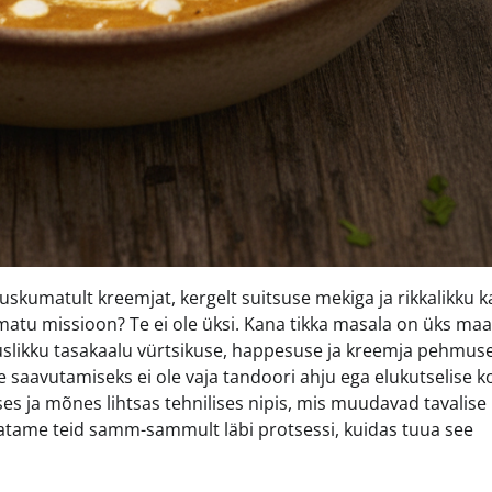
uskumatult kreemjat, kergelt suitsuse mekiga ja rikkalikku k
matu missioon? Te ei ole üksi. Kana tikka masala on üks ma
iuslikku tasakaalu vürtsikuse, happesuse ja kreemja pehmus
e saavutamiseks ei ole vaja tandoori ahju ega elukutselise k
ses ja mõnes lihtsas tehnilises nipis, mis muudavad tavalise
hatame teid samm-sammult läbi protsessi, kuidas tuua see