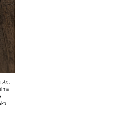
astet
ailma
e
oka