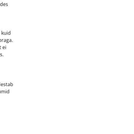
ades
 kuid
praga.
 ei
s.
destab
üümid