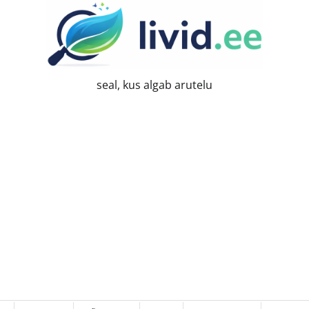
seal, kus algab arutelu