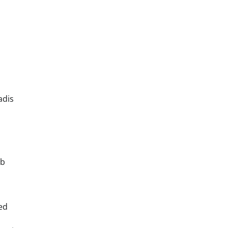
adis
eb
ed