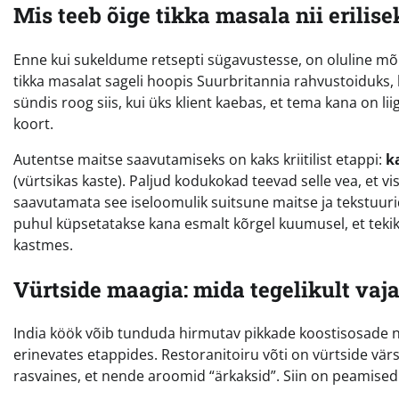
Mis teeb õige tikka masala nii erilise
Enne kui sukeldume retsepti sügavustesse, on oluline mõi
tikka masalat sageli hoopis Suurbritannia rahvustoiduks, k
sündis roog siis, kui üks klient kaebas, et tema kana on lii
koort.
Autentse maitse saavutamiseks on kaks kriitilist etappi:
k
(vürtsikas kaste). Paljud kodukokad teevad selle vea, et vi
saavutamata see iseloomulik suitsune maitse ja tekstuur
puhul küpsetatakse kana esmalt kõrgel kuumusel, et tekiks
kastmes.
Vürtside maagia: mida tegelikult vaj
India köök võib tunduda hirmutav pikkade koostisosade ni
erinevates etappides. Restoranitoiru võti on vürtside vä
rasvaines, et nende aroomid “ärkaksid”. Siin on peamised