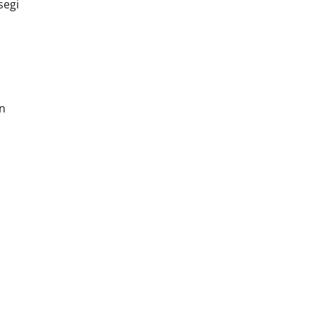
segi
on