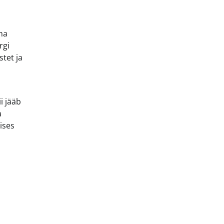
na
rgi
stet ja
i jääb
a
ises