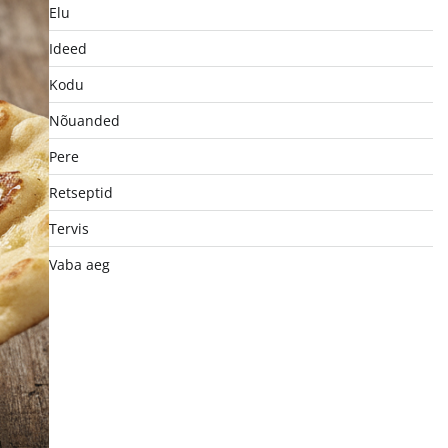
Elu
Ideed
Kodu
Nõuanded
Pere
Retseptid
Tervis
Vaba aeg