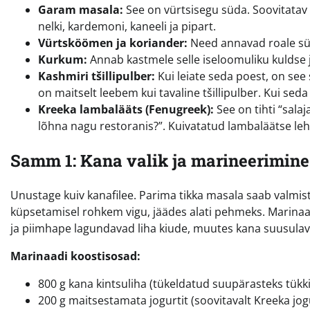
Garam masala:
See on vürtsisegu süda. Soovitatav o
nelki, kardemoni, kaneeli ja pipart.
Vürtsköömen ja koriander:
Need annavad roale süg
Kurkum:
Annab kastmele selle iseloomuliku kuldse j
Kashmiri tšillipulber:
Kui leiate seda poest, on see
on maitselt leebem kui tavaline tšillipulber. Kui sed
Kreeka lambalääts (Fenugreek):
See on tihti “sala
lõhna nagu restoranis?”. Kuivatatud lambaläätse lehe
Samm 1: Kana valik ja marineerimine
Unustage kuiv kanafilee. Parima tikka masala saab valmi
küpsetamisel rohkem vigu, jäädes alati pehmeks. Marinaa
ja piimhape lagundavad liha kiude, muutes kana suusulav
Marinaadi koostisosad:
800 g kana kintsuliha (tükeldatud suupärasteks tükk
200 g maitsestamata jogurtit (soovitavalt Kreeka jog