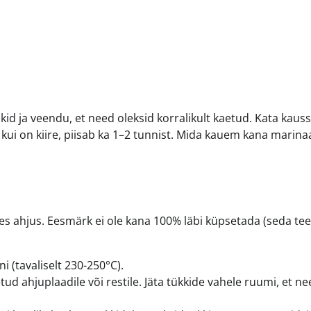
kid ja veendu, et need oleksid korralikult kaetud. Kata kauss
kui on kiire, piisab ka 1–2 tunnist. Mida kauem kana marina
ses ahjus. Eesmärk ei ole kana 100% läbi küpsetada (seda te
 (tavaliselt 230-250°C).
d ahjuplaadile või restile. Jäta tükkide vahele ruumi, et ne