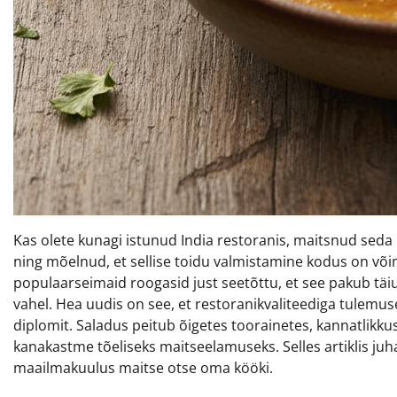
Kas olete kunagi istunud India restoranis, maitsnud seda 
ning mõelnud, et sellise toidu valmistamine kodus on või
populaarseimaid roogasid just seetõttu, et see pakub tä
vahel. Hea uudis on see, et restoranikvaliteediga tulemus
diplomit. Saladus peitub õigetes toorainetes, kannatlikku
kanakastme tõeliseks maitseelamuseks. Selles artiklis ju
maailmakuulus maitse otse oma kööki.