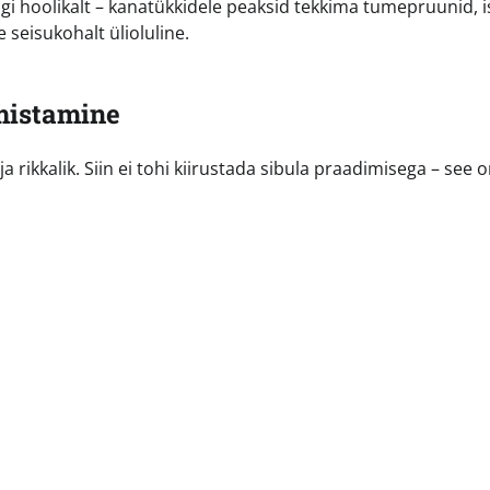
gi hoolikalt – kanatükkidele peaksid tekkima tumepruunid, i
seisukohalt ülioluline.
mistamine
ikkalik. Siin ei tohi kiirustada sibula praadimisega – see 