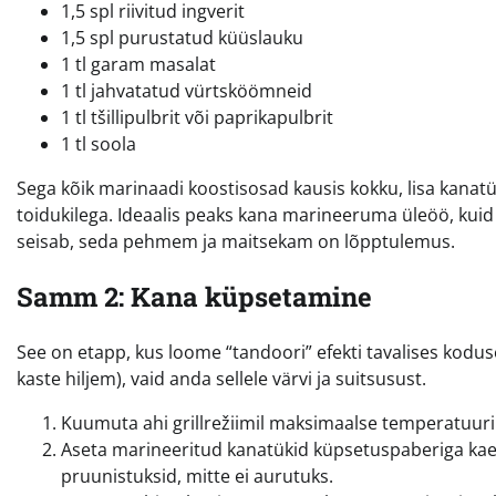
1,5 spl riivitud ingverit
1,5 spl purustatud küüslauku
1 tl garam masalat
1 tl jahvatatud vürtsköömneid
1 tl tšillipulbrit või paprikapulbrit
1 tl soola
Sega kõik marinaadi koostisosad kausis kokku, lisa kanatü
toidukilega. Ideaalis peaks kana marineeruma üleöö, kuid 
seisab, seda pehmem ja maitsekam on lõpptulemus.
Samm 2: Kana küpsetamine
See on etapp, kus loome “tandoori” efekti tavalises kodu
kaste hiljem), vaid anda sellele värvi ja suitsusust.
Kuumuta ahi grillrežiimil maksimaalse temperatuurini
Aseta marineeritud kanatükid küpsetuspaberiga kaetu
pruunistuksid, mitte ei aurutuks.