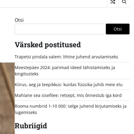
Otsi
Otsi
Värsked postitused
Trapetsi pindala valem: lihtne juhend arvutamiseks
Meestepäev 2024: parimad ideed tähistamiseks ja
kingitusteks
Kiirus, aeg ja teepikkus: kuidas füüsika juhib meie elu
Mahlane sea sisefilee: retsept, mis õnnestub iga kord
Rooma numbrid 1-10 000: selge juhend kirjutamiseks ja
lugemiseks
Rubriigid