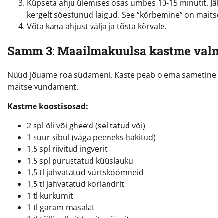
Küpseta ahju ülemises osas umbes 10-15 minutit. Jäl
kergelt söestunud laigud. See “kõrbemine” on maitse 
Võta kana ahjust välja ja tõsta kõrvale.
Samm 3: Maailmakuulsa kastme val
Nüüd jõuame roa südameni. Kaste peab olema sametine ja r
maitse vundament.
Kastme koostisosad:
2 spl õli või ghee’d (selitatud või)
1 suur sibul (väga peeneks hakitud)
1,5 spl riivitud ingverit
1,5 spl purustatud küüslauku
1,5 tl jahvatatud vürtsköömneid
1,5 tl jahvatatud koriandrit
1 tl kurkumit
1 tl garam masalat