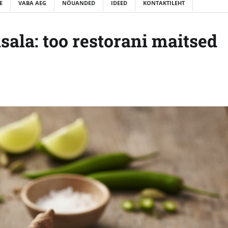
E
VABA AEG
NÕUANDED
IDEED
KONTAKTILEHT
ala: too restorani maitsed