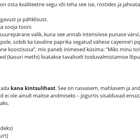
n osta kvaliteetne segu või teha see ise, röstides ja jahvat
avust ja pähklisust.
a sooja tooni.
 suurepärane valik, kuna see annab intensiivse punase värvi,
a pole, sobib ka tavaline paprika segatud vähese cayenne’i pi
jane koostisosa”, mis paneb inimesed küsima: “Miks minu toit
d (kasuri methi) lisatakse tavaliselt toiduvalmistamise lõpu
stada
kana kintsulihast
. See on rasvasem, mahlasem ja an
d ei ole ainult maitse andmiseks – jogurtis sisalduvad ens
aks.
ideks)
urt)