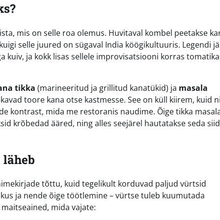
ks?
sta, mis on selle roa olemus. Huvitaval kombel peetakse ka
uigi selle juured on sügaval India köögikultuuris. Legendi jä
ga kuiv, ja kokk lisas sellele improvisatsiooni korras tomatika
ana tikka
(marineeritud ja grillitud kanatükid) ja
masala
skavad toore kana otse kastmesse. See on küll kiirem, kuid ni
ide kontrast, mida me restoranis naudime. Õige tikka masal
id krõbedad ääred, ning alles seejärel hautatakse seda siid
a läheb
mekirjade tõttu, kuid tegelikult korduvad paljud vürtsid
rskus ja nende õige töötlemine – vürtse tuleb kuumutada
 maitseained, mida vajate: