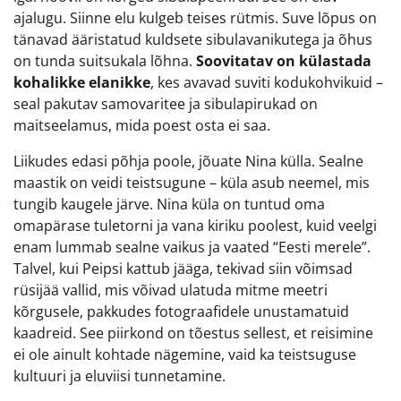
ajalugu. Siinne elu kulgeb teises rütmis. Suve lõpus on
tänavad ääristatud kuldsete sibulavanikutega ja õhus
on tunda suitsukala lõhna.
Soovitatav on külastada
kohalikke elanikke
, kes avavad suviti kodukohvikuid –
seal pakutav samovaritee ja sibulapirukad on
maitseelamus, mida poest osta ei saa.
Liikudes edasi põhja poole, jõuate Nina külla. Sealne
maastik on veidi teistsugune – küla asub neemel, mis
tungib kaugele järve. Nina küla on tuntud oma
omapärase tuletorni ja vana kiriku poolest, kuid veelgi
enam lummab sealne vaikus ja vaated “Eesti merele”.
Talvel, kui Peipsi kattub jääga, tekivad siin võimsad
rüsijää vallid, mis võivad ulatuda mitme meetri
kõrgusele, pakkudes fotograafidele unustamatuid
kaadreid. See piirkond on tõestus sellest, et reisimine
ei ole ainult kohtade nägemine, vaid ka teistsuguse
kultuuri ja eluviisi tunnetamine.