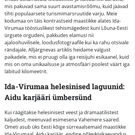
mis pakuvad sama suurt avastamisrõõmu, kuid jäävad
tihti populaarsete turismimarsruutide varju. Meie
kodumaa on täis kontrastseid maastikke alates Ida-
Virumaa tööstuslikest tehismägedest kuni Lõuna-Eesti
ürgsete orgudeni, pakkudes elamusi nii
ajaloohuvilisele, loodusfotograafile kui ka rahu otsivale
rändajale. Alljärgnevas artiklis heidame valgust
paikadele, mis ei pruugi olla iga reisijuhi esikaanel, kuid
mis on oma unikaalsuse ja atmosfääri poolest väärt iga
läbitud kilomeetrit.
Ida-Virumaa helesinised laguunid:
Aidu karjääri ümbersünd
Kui räägitakse helesinisest veest ja dramaatilistest
kaljudest, meenuvad esimesena Vahemere saared.
Ometi asub üks Eesti kõige sürreaalsemaid maastikke
Ida-Virumaal. Aidu karjäär, endine põlevkivikaevandus,