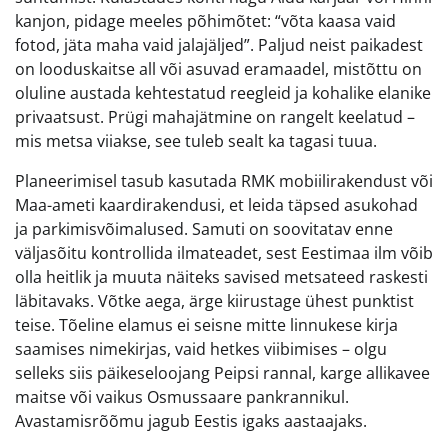
kanjon, pidage meeles põhimõtet: “võta kaasa vaid
fotod, jäta maha vaid jalajäljed”. Paljud neist paikadest
on looduskaitse all või asuvad eramaadel, mistõttu on
oluline austada kehtestatud reegleid ja kohalike elanike
privaatsust. Prügi mahajätmine on rangelt keelatud –
mis metsa viiakse, see tuleb sealt ka tagasi tuua.
Planeerimisel tasub kasutada RMK mobiilirakendust või
Maa-ameti kaardirakendusi, et leida täpsed asukohad
ja parkimisvõimalused. Samuti on soovitatav enne
väljasõitu kontrollida ilmateadet, sest Eestimaa ilm võib
olla heitlik ja muuta näiteks savised metsateed raskesti
läbitavaks. Võtke aega, ärge kiirustage ühest punktist
teise. Tõeline elamus ei seisne mitte linnukese kirja
saamises nimekirjas, vaid hetkes viibimises – olgu
selleks siis päikeseloojang Peipsi rannal, karge allikavee
maitse või vaikus Osmussaare pankrannikul.
Avastamisrõõmu jagub Eestis igaks aastaajaks.