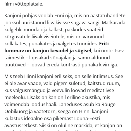
filmi võtteplatsile.
Kanjoni põhjas voolab Enni oja, mis on aastatuhandete
jooksul uuristanud liivakivisse sügava sängi. Matkarada
kulgebki mööda oja kallast, pakkudes vaateid
kõrguvatele liivakiviseintele, mis on värvunud
kollakates, punakates ja valgetes toonides.
Eriti
lummav on kanjon kevadel ja sügisel
, kui ümbritsev
taimestik – lopsakad sõnajalad ja sammaldunud
puutüved – loovad ereda kontrasti punaka kivimiga.
Mis teeb Hinni kanjoni eriliseks, on selle intiimsus. See
ei ole avar vaade, vaid pigem suletud, kaitstud ruum,
kus valgusmängud ja veevulin loovad meditatiivse
meeleolu. Lisaks on kanjonil eriline akustika, mis
võimendab loodushääli. Läheduses asub ka Rõuge
Ööbikuorg ja vaatetorn, seega on Hinni kanjoni
külastus ideaalne osa pikemast Lõuna-Eesti
avastusretkest. Siiski on oluline märkida, et kanjon on