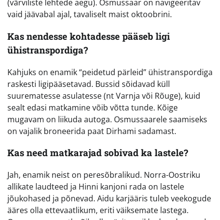
(värviliste lehtede aegu). Osmussaar on navigeeritav
vaid jäävabal ajal, tavaliselt maist oktoobrini.
Kas nendesse kohtadesse pääseb ligi
ühistranspordiga?
Kahjuks on enamik “peidetud pärleid” ühistranspordiga
raskesti ligipääsetavad. Bussid sõidavad küll
suurematesse asulatesse (nt Varnja või Rõuge), kuid
sealt edasi matkamine võib võtta tunde. Kõige
mugavam on liikuda autoga. Osmussaarele saamiseks
on vajalik broneerida paat Dirhami sadamast.
Kas need matkarajad sobivad ka lastele?
Jah, enamik neist on peresõbralikud. Norra-Oostriku
allikate laudteed ja Hinni kanjoni rada on lastele
jõukohased ja põnevad. Aidu karjääris tuleb veekogude
ääres olla ettevaatlikum, eriti väiksemate lastega.