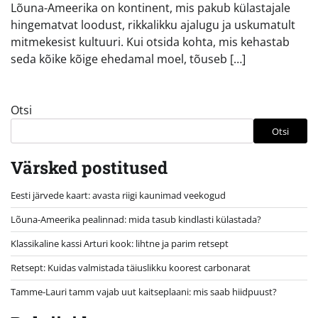
Lõuna-Ameerika on kontinent, mis pakub külastajale
hingematvat loodust, rikkalikku ajalugu ja uskumatult
mitmekesist kultuuri. Kui otsida kohta, mis kehastab
seda kõike kõige ehedamal moel, tõuseb […]
Otsi
Otsi
Värsked postitused
Eesti järvede kaart: avasta riigi kaunimad veekogud
Lõuna-Ameerika pealinnad: mida tasub kindlasti külastada?
Klassikaline kassi Arturi kook: lihtne ja parim retsept
Retsept: Kuidas valmistada täiuslikku koorest carbonarat
Tamme-Lauri tamm vajab uut kaitseplaani: mis saab hiidpuust?