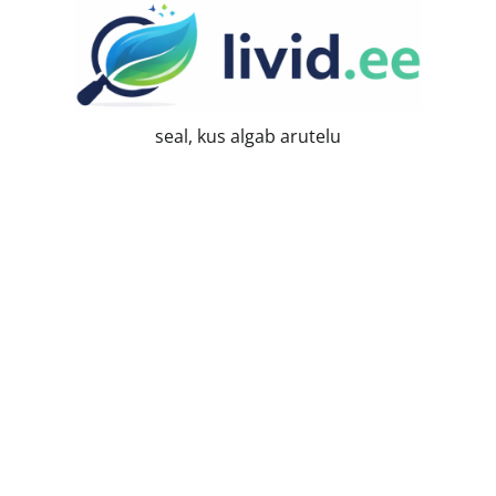
Skip
to
content
seal, kus algab arutelu