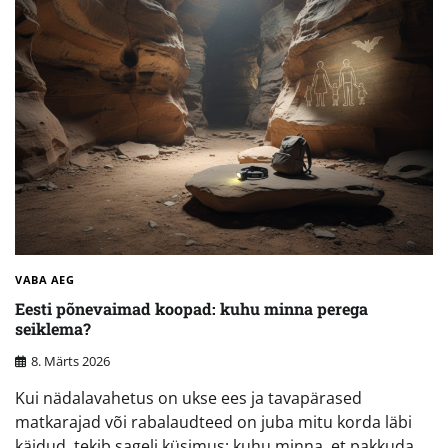
VABA AEG
Eesti põnevaimad koopad: kuhu minna perega
seiklema?
8. Märts 2026
Kui nädalavahetus on ukse ees ja tavapärased
matkarajad või rabalaudteed on juba mitu korda läbi
käidud, tekib sageli küsimus: kuhu minna, et pakkuda