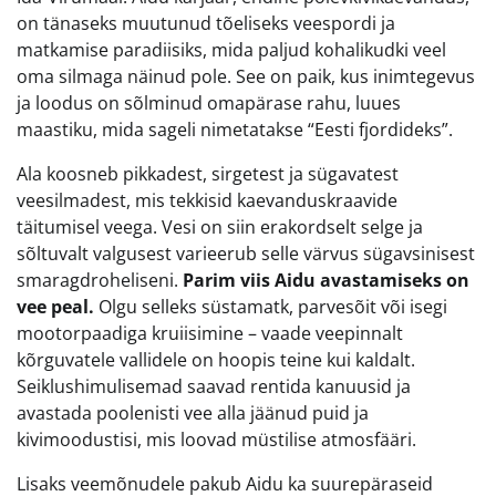
on tänaseks muutunud tõeliseks veespordi ja
matkamise paradiisiks, mida paljud kohalikudki veel
oma silmaga näinud pole. See on paik, kus inimtegevus
ja loodus on sõlminud omapärase rahu, luues
maastiku, mida sageli nimetatakse “Eesti fjordideks”.
Ala koosneb pikkadest, sirgetest ja sügavatest
veesilmadest, mis tekkisid kaevanduskraavide
täitumisel veega. Vesi on siin erakordselt selge ja
sõltuvalt valgusest varieerub selle värvus sügavsinisest
smaragdroheliseni.
Parim viis Aidu avastamiseks on
vee peal.
Olgu selleks süstamatk, parvesõit või isegi
mootorpaadiga kruiisimine – vaade veepinnalt
kõrguvatele vallidele on hoopis teine kui kaldalt.
Seiklushimulisemad saavad rentida kanuusid ja
avastada poolenisti vee alla jäänud puid ja
kivimoodustisi, mis loovad müstilise atmosfääri.
Lisaks veemõnudele pakub Aidu ka suurepäraseid