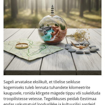
Sageli arvatakse ekslikult, et tõelise seikluse
kogemiseks tuleb lennata tuhandete kilomeetrite
kaugusele, ronida kõrgete mägede tippu või sukelduda
troopilistesse vetesse. Tegelikkuses peidab Eestimaa
endas uskumatuid looduslikke ja kultuurilisi aardeid,