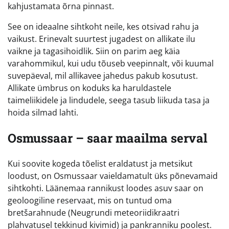
kahjustamata õrna pinnast.
See on ideaalne sihtkoht neile, kes otsivad rahu ja
vaikust. Erinevalt suurtest jugadest on allikate ilu
vaikne ja tagasihoidlik. Siin on parim aeg käia
varahommikul, kui udu tõuseb veepinnalt, või kuumal
suvepäeval, mil allikavee jahedus pakub kosutust.
Allikate ümbrus on koduks ka haruldastele
taimeliikidele ja lindudele, seega tasub liikuda tasa ja
hoida silmad lahti.
Osmussaar – saar maailma serval
Kui soovite kogeda tõelist eraldatust ja metsikut
loodust, on Osmussaar vaieldamatult üks põnevamaid
sihtkohti. Läänemaa rannikust loodes asuv saar on
geoloogiline reservaat, mis on tuntud oma
bretšarahnude (Neugrundi meteoriidikraatri
plahvatusel tekkinud kivimid) ja pankranniku poolest.