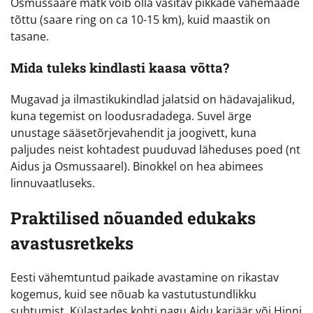
Osmussaare matk võib olla väsitav pikkade vahemaade
tõttu (saare ring on ca 10-15 km), kuid maastik on
tasane.
Mida tuleks kindlasti kaasa võtta?
Mugavad ja ilmastikukindlad jalatsid on hädavajalikud,
kuna tegemist on loodusradadega. Suvel ärge
unustage sääsetõrjevahendit ja joogivett, kuna
paljudes neist kohtadest puuduvad läheduses poed (nt
Aidus ja Osmussaarel). Binokkel on hea abimees
linnuvaatluseks.
Praktilised nõuanded edukaks
avastusretkeks
Eesti vähemtuntud paikade avastamine on rikastav
kogemus, kuid see nõuab ka vastutustundlikku
suhtumist. Külastades kohti nagu Aidu karjäär või Hinni