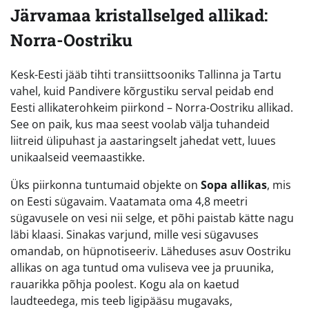
Järvamaa kristallselged allikad:
Norra-Oostriku
Kesk-Eesti jääb tihti transiittsooniks Tallinna ja Tartu
vahel, kuid Pandivere kõrgustiku serval peidab end
Eesti allikaterohkeim piirkond – Norra-Oostriku allikad.
See on paik, kus maa seest voolab välja tuhandeid
liitreid ülipuhast ja aastaringselt jahedat vett, luues
unikaalseid veemaastikke.
Üks piirkonna tuntumaid objekte on
Sopa allikas
, mis
on Eesti sügavaim. Vaatamata oma 4,8 meetri
sügavusele on vesi nii selge, et põhi paistab kätte nagu
läbi klaasi. Sinakas varjund, mille vesi sügavuses
omandab, on hüpnotiseeriv. Läheduses asuv Oostriku
allikas on aga tuntud oma vuliseva vee ja pruunika,
rauarikka põhja poolest. Kogu ala on kaetud
laudteedega, mis teeb ligipääsu mugavaks,