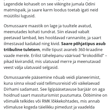
Legendide kohaselt on see viikingite jumala Odini
matmispaik, ja saare karm loodus toetab igati neid
müütilisi lugusid.
Osmussaare maastik on lage ja tuultele avatud,
meenutades kohati tundrat. Siin elavad vabalt
peetavad lambad, kes hooldavad rannaniite, ja saart
ilmestavad kadakad ning kivid.
Saare põhjatipus asub
triibuline tuletorn
, mille tipust avaneb 360-kraadine
vaade merele. Erilist tähelepanu väärivad “krokodillid” –
pikad kivirandid, mis ulatuvad merre ja meenutavad
veest välja ulatuvaid selgasid.
Osmussaarele pääsemine nõuab veidi planeerimist,
kuna sinna viivad vaid tellimusreisid või väikelaevad
Dirhami sadamast. See ligipääsetavuse barjäär on aga
hoidnud saart massiturismist puutumata. Ööbimine on
võimalik telkides või RMK lõkkekohtades, mis annab
võimaluse kogeda täielikku pimedust ja vaadelda