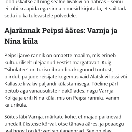
looduskaitse all ning sealne liivakivi on habras – seinu
ei tohi kraapida ega sinna nimesid kirjutada, et säilitada
seda ilu ka tulevastele põlvedele.
Ajarännak Peipsi ääres: Varnja ja
Nina küla
Peipsi järve rannik on omaette maailm, mis erineb
kultuuriliselt ülejäänud Eestist märgatavalt. Kuigi
“Sibulatee” on turismibrändina kogunud tuntust,
piirdub paljude reisijate kogemus vaid Alatskivi lossi või
Kallaste liivakivipaljandi külastamisega. Tõeline pärl
peitub aga vanausuliste ridakülades, nagu Varnja,
Kolkja ja eriti Nina küla, mis on Peipsi ranniku vanim
kaluriküla.
Sõites läbi Varnja, märkate kohe, et majad paiknevad
tihedalt üksteise kõrval, otse tänava ääres, ja peaaegu
igal hoovil on kõrged sibulapeenrad. See on elav