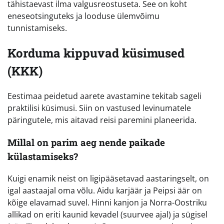
tähistaevast ilma valgusreostuseta. See on koht
eneseotsinguteks ja looduse ülemvõimu
tunnistamiseks.
Korduma kippuvad küsimused
(KKK)
Eestimaa peidetud aarete avastamine tekitab sageli
praktilisi küsimusi. Siin on vastused levinumatele
päringutele, mis aitavad reisi paremini planeerida.
Millal on parim aeg nende paikade
külastamiseks?
Kuigi enamik neist on ligipääsetavad aastaringselt, on
igal aastaajal oma võlu. Aidu karjäär ja Peipsi äär on
kõige elavamad suvel. Hinni kanjon ja Norra-Oostriku
allikad on eriti kaunid kevadel (suurvee ajal) ja sügisel